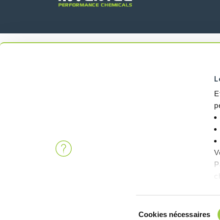
L
E
p
V
P
c
Sélection
Cookies nécessaires
du