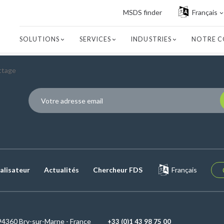
MSDS finder
Français
SOLUTIONS
SERVICES
INDUSTRIES
NOTRE C
ittage
P
alisateur
Actualités
Chercheur FDS
Français
94360 Bry-sur-Marne - France
+33 (0)1 43 98 75 00