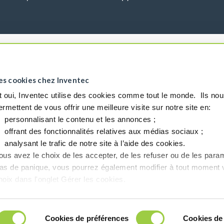
es cookies chez Inventec
t oui, Inventec utilise des cookies comme tout le monde. ​ Ils no
ermettent de vous offrir une meilleure visite sur notre site en:​
personnalisant le contenu et les annonces ;​
offrant des fonctionnalités relatives aux médias sociaux ; ​
analysant le trafic de notre site à l’aide des cookies.​
ous avez le choix de les accepter, de les refuser ou de les param
as de panique, vous pourrez également modifier à tout moment 
hoix dans l'onglet Gérer les cookies.​ ​ ​
Cookies de préférences
Cookies de 