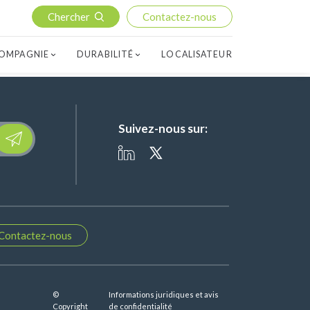
Chercher
Contactez-nous
OMPAGNIE
DURABILITÉ
LOCALISATEUR
Suivez-nous sur:
lease leave this field empty.
Contactez-nous
©
Informations juridiques et avis
Copyright
de confidentialité