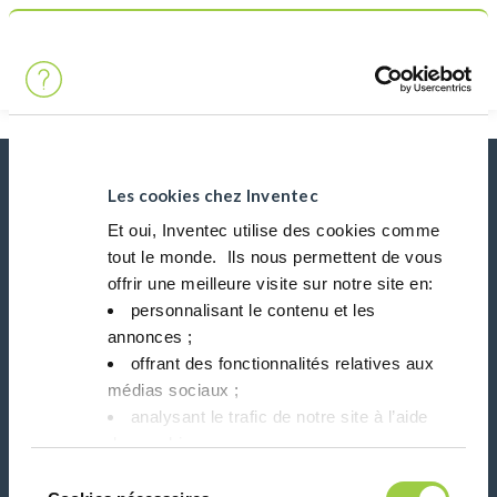
Chercher
Main Navigation
Accueil
Product Product Category
Outils d’analyse de processus
Actualités, services, produits, ...
Les cookies chez Inventec
Restez connecté avec notre newsletter!
Et oui, Inventec utilise des cookies comme
tout le monde. ​ Ils nous permettent de vous
Please leave t
offrir une meilleure visite sur notre site en:​
personnalisant le contenu et les
annonces ;​
offrant des fonctionnalités relatives aux
médias sociaux ; ​
analysant le trafic de notre site à l’aide
Suivez-nous sur:
des cookies.​
Vous avez le choix de les accepter, de les
Sélection
refuser ou de les paramétrer.​ Pas de