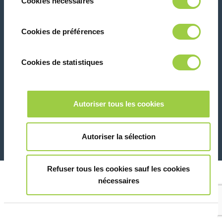
Cookies nécessaires
du
panique, vous pourrez également modifier à
consentement
tout moment vos choix dans l'onglet Gérer
Cookies de préférences
les cookies.​ ​ ​
Contactez-nous
Cookies de statistiques
Marketing
Autoriser tous les cookies
26 Rue des Coulons - 94360 Bry-sur-Marne - France
+33 (0)1 43 98 75 00
Montrer les détails
Autoriser la sélection
© Copyright 2026
Informations juridiques et avis de confidentialité
Refuser tous les cookies sauf les cookies
nécessaires