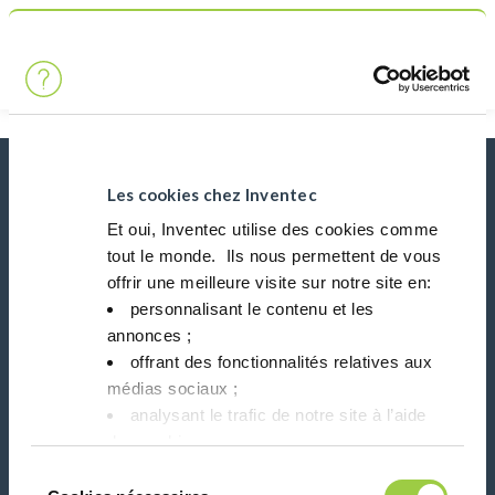
Chercher
Main Navigation
Accueil
Product Product Category
Flux de soudure et d'étamage
Actualités, services, produits, ...
Les cookies chez Inventec
Restez connecté avec notre newsletter!
Et oui, Inventec utilise des cookies comme
tout le monde. ​ Ils nous permettent de vous
Please leave t
offrir une meilleure visite sur notre site en:​
personnalisant le contenu et les
annonces ;​
offrant des fonctionnalités relatives aux
médias sociaux ; ​
analysant le trafic de notre site à l’aide
Suivez-nous sur:
des cookies.​
Vous avez le choix de les accepter, de les
Sélection
refuser ou de les paramétrer.​ Pas de