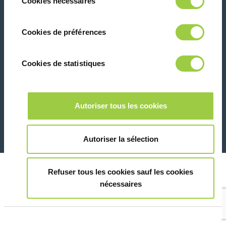
Cookies nécessaires
du
panique, vous pourrez également modifier à
consentement
tout moment vos choix dans l'onglet Gérer
Contactez-nous
Cookies de préférences
les cookies.​ ​ ​
Cookies de statistiques
Marketing
26 Rue des Coulons - 94360 Bry-sur-Marne - France
Autoriser tous les cookies
+33 (0)1 43 98 75 00
Montrer les détails
© Copyright 2026
Informations juridiques et avis de confidentialité
Autoriser la sélection
Refuser tous les cookies sauf les cookies
nécessaires