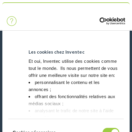
Chercher
Main Navigation
Accueil
Product Processes
Solvant de séchage
Actualités, services, produits, ...
Restez connecté avec notre newsletter!
Les cookies chez Inventec
Et oui, Inventec utilise des cookies comme
tout le monde. ​ Ils nous permettent de vous
Please leave t
offrir une meilleure visite sur notre site en:​
personnalisant le contenu et les
annonces ;​
offrant des fonctionnalités relatives aux
médias sociaux ; ​
Suivez-nous sur:
analysant le trafic de notre site à l’aide
des cookies.​
Vous avez le choix de les accepter, de les
Sélection
refuser ou de les paramétrer.​ Pas de