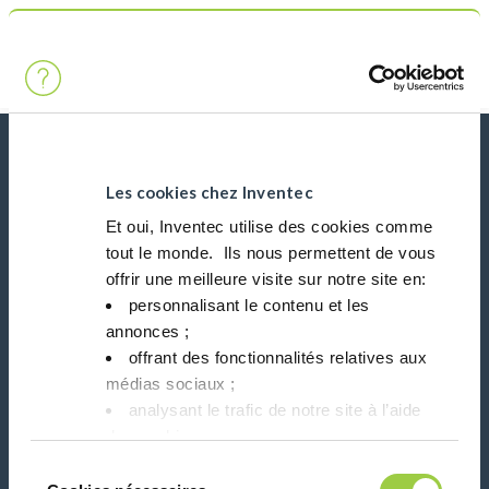
Chercher
Main Navigation
Accueil
Product Processes
Brasage par Vague & Sélectif
Actualités, services, produits, ...
Restez connecté avec notre newsletter!
Les cookies chez Inventec
Et oui, Inventec utilise des cookies comme
tout le monde. ​ Ils nous permettent de vous
Please leave t
offrir une meilleure visite sur notre site en:​
personnalisant le contenu et les
annonces ;​
offrant des fonctionnalités relatives aux
médias sociaux ; ​
Suivez-nous sur:
analysant le trafic de notre site à l’aide
des cookies.​
Vous avez le choix de les accepter, de les
Sélection
refuser ou de les paramétrer.​ Pas de