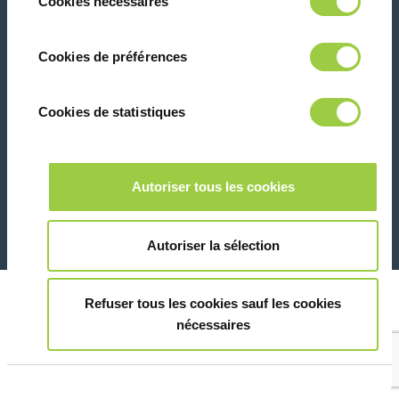
Cookies nécessaires
du
panique, vous pourrez également modifier à
consentement
tout moment vos choix dans l'onglet Gérer
Contactez-nous
Cookies de préférences
les cookies.​ ​ ​
Cookies de statistiques
Marketing
26 Rue des Coulons - 94360 Bry-sur-Marne - France
Autoriser tous les cookies
+33 (0)1 43 98 75 00
Montrer les détails
© Copyright 2026
Informations juridiques et avis de confidentialité
Autoriser la sélection
Refuser tous les cookies sauf les cookies
nécessaires