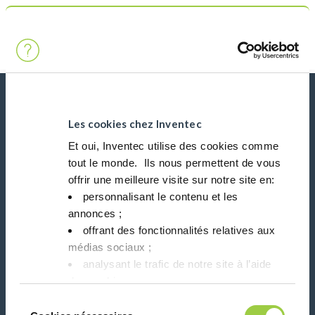
Chercher
Main Navigation
Accueil
Product Processes
1 phase
Actualités, services, produits, ...
Restez connecté avec notre newsletter!
Les cookies chez Inventec
Et oui, Inventec utilise des cookies comme
tout le monde. ​ Ils nous permettent de vous
Please leave t
offrir une meilleure visite sur notre site en:​
personnalisant le contenu et les
annonces ;​
offrant des fonctionnalités relatives aux
médias sociaux ; ​
Suivez-nous sur:
analysant le trafic de notre site à l’aide
des cookies.​
Vous avez le choix de les accepter, de les
Sélection
refuser ou de les paramétrer.​ Pas de