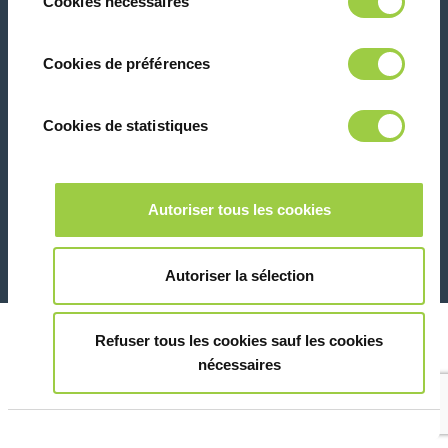
Cookies nécessaires
du
panique, vous pourrez également modifier à
consentement
tout moment vos choix dans l'onglet Gérer
Contactez-nous
Cookies de préférences
les cookies.​ ​ ​
Cookies de statistiques
Marketing
26 Rue des Coulons - 94360 Bry-sur-Marne - France
Autoriser tous les cookies
+33 (0)1 43 98 75 00
Montrer les détails
© Copyright 2026
Informations juridiques et avis de confidentialité
Autoriser la sélection
Refuser tous les cookies sauf les cookies
nécessaires