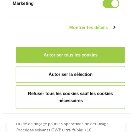
Marketing
2024 – Du 11 au
2024
13 Septembre
2024
Montrer les détails
PRODUITS ASSOCIÉS
Autoriser tous les cookies
PROMOSOLV NEO A1
Elimination des huiles légères et des particules /
Autoriser la sélection
rinçage et séchage Phase vapeur, co-solvant,
processus…
Refuser tous les cookies sauf les cookies
nécessaires
PROMOSOLV NEO A2
Fluide de rinçage pour les opérations de defluxage
Procédés solvants GWP ultra-faible: <10