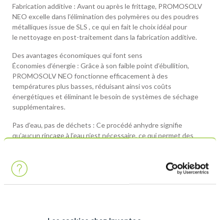
Fabrication additive : Avant ou après le frittage, PROMOSOLV
NEO excelle dans l’élimination des polymères ou des poudres
métalliques issue de SLS , ce qui en fait le choix idéal pour
le nettoyage en post-traitement dans la fabrication additive.
Des avantages économiques qui font sens
Économies d’énergie : Grâce à son faible point d’ébullition,
PROMOSOLV NEO fonctionne efficacement à des
températures plus basses, réduisant ainsi vos coûts
énergétiques et éliminant le besoin de systèmes de séchage
supplémentaires.
Pas d’eau, pas de déchets : Ce procédé anhydre signifie
qu’aucun rinçage à l’eau n’est nécessaire, ce qui permet des
économies supplémentaires.
Moins de consommables, plus d’efficacité : La régénération
continue du produit pendant le processus d’ébullition minimise
les déchets et réduit le besoin de consommables coûteux tels
que les résines ou le charbon actif.
Équipement compact et efficace et sécurisé : Formulation
Les cookies chez Inventec