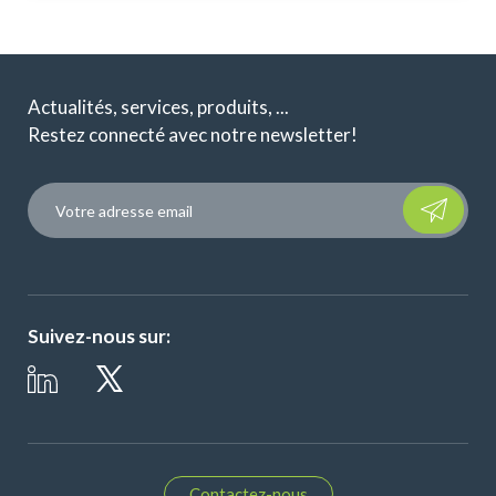
Actualités, services, produits, ...
Restez connecté avec notre newsletter!
Please leave t
Suivez-nous sur:
Contactez-nous