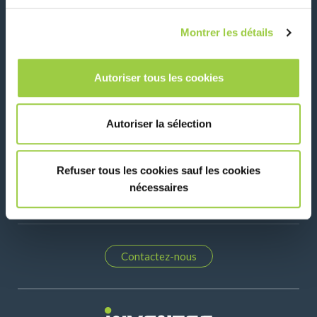
Actualités, services, produits, ...
Restez connecté avec notre newsletter!
Montrer les détails
Please leave t
Autoriser tous les cookies
Autoriser la sélection
Suivez-nous sur:
Refuser tous les cookies sauf les cookies
nécessaires
Contactez-nous