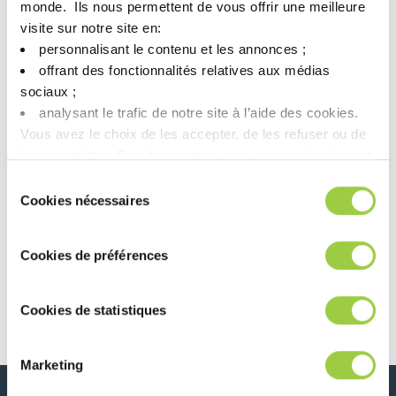
monde. ​ Ils nous permettent de vous offrir une meilleure
visite sur notre site en:​
personnalisant le contenu et les annonces ;​
offrant des fonctionnalités relatives aux médias
sociaux ; ​
Que 2025 soit béni avec beaucoup d’Amour, de Plaisir, de Paix
analysant le trafic de notre site à l’aide des cookies.​
et de Bonheur !
Vous avez le choix de les accepter, de les refuser ou de
les paramétrer.​ Pas de panique, vous pourrez également
modifier à tout moment vos choix dans l'onglet Gérer les
Sélection
cookies.​ ​ ​
Cookies nécessaires
du
Navigation
Article précédent
Article suivant
consentement
Tampa Bay SMTA
INVENTEC à
Chapter – 12 Nov.
l’honneur dans le
Cookies de préférences
magazine
Infochimie :
Découvrez le
Cookies de statistiques
dossier exclusif !
Marketing