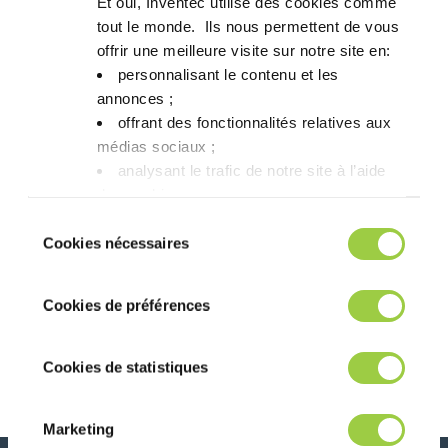
Et oui, Inventec utilise des cookies comme
tout le monde. ​ Ils nous permettent de vous
offrir une meilleure visite sur notre site en:​
personnalisant le contenu et les
annonces ;​
offrant des fonctionnalités relatives aux
médias sociaux ; ​
analysant le trafic de notre site à l’aide
des cookies.​
Vous avez le choix de les accepter, de les
Sélection
refuser ou de les paramétrer.​ Pas de
Cookies nécessaires
du
panique, vous pourrez également modifier à
consentement
Navigation
Article précédent
Article suivant
tout moment vos choix dans l'onglet Gérer
Venez nous
Rencontrez nos
Cookies de préférences
les cookies.​ ​ ​
rencontrer sur le
experts sur
Pavillon français
Semicon SEA
de SusHI Tech
Cookies de statistiques
Tokyo
Marketing