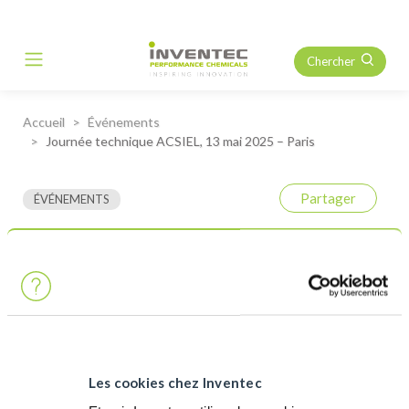
Chercher
Main Navigation
Accueil
Événements
Journée technique ACSIEL, 13 mai 2025 – Paris
Partager
ÉVÉNEMENTS
Journée technique ACSIEL,
13 mai 2025 – Paris
En tant que membre d’ACSIEL, syndicat Electronique, Inventec
vous invite à nous rejoindre à la JTE organisée à Paris le 13 mai.
Les cookies chez Inventec