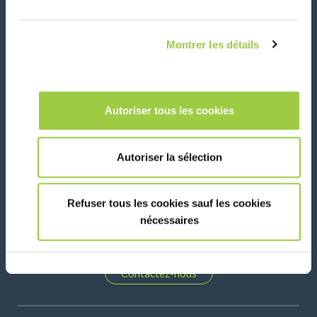
Actualités, services, produits, ...
Restez connecté avec notre newsletter!
Montrer les détails
Please leave t
Autoriser tous les cookies
Autoriser la sélection
Suivez-nous sur:
Refuser tous les cookies sauf les cookies
nécessaires
Contactez-nous