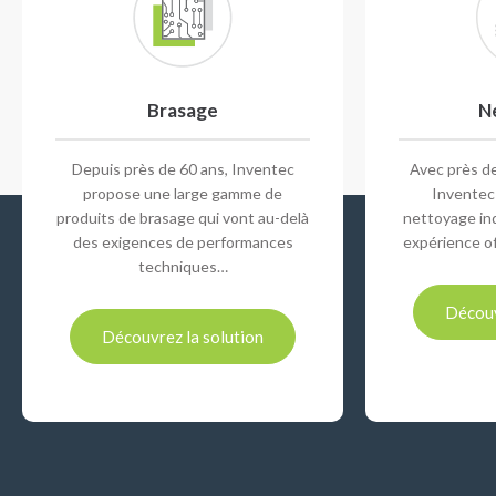
Brasage
N
Depuis près de 60 ans, Inventec
Avec près de
propose une large gamme de
Inventec
produits de brasage qui vont au-delà
nettoyage ind
des exigences de performances
expérience o
techniques…
Découv
Découvrez la solution