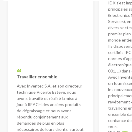
IDK s'est im
principales 
(Electronics
Services), e
divers secte
premier plan
monde entier
Ils disposen
certifiés IPC
normes d'appl
électronique
001, ...) dan
Travailler ensemble
Avec Invente
un fournisseu
Avec Inventec S.A. et son directeur
les nouveau
technique Vicente Esteve, nous
principaleme
avons travaillé et réalisé la mise à
revêtement 
jour à REACH des anciens produits
travaillons e
de dégraissage et nous avons
ensemble da
répondu conjointement aux
confiance do
demandes de plus en plus
tous.
nécessaires de leurs clients, surtout