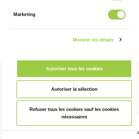
Marketing
Montrer les détails
Autoriser tous les cookies
TEMOIGNAGES
Des clients et des partenaires
Autoriser la sélection
satisfaits
Refuser tous les cookies sauf les cookies
nécessaires
Un fourniss