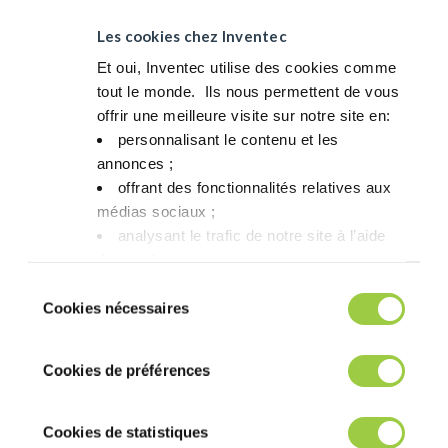
Les cookies chez Inventec
Nos formulations de nettoyage sont sans CMR depuis 2006 et,
en 2012, nous avons lancé un nouveau procédé appelé
Et oui, Inventec utilise des cookies comme
Greenway qui améliore nos produits ou services sur la base de
tout le monde. ​ Ils nous permettent de vous
critères mesurables d’impact sur l’environnement et la santé.
offrir une meilleure visite sur notre site en:​
personnalisant le contenu et les
Découvrez notre approche durable
annonces ;​
offrant des fonctionnalités relatives aux
médias sociaux ; ​
analysant le trafic de notre site à l’aide
des cookies.​
Vous avez le choix de les accepter, de les
Sélection
refuser ou de les paramétrer.​ Pas de
Cookies nécessaires
du
panique, vous pourrez également modifier à
consentement
tout moment vos choix dans l'onglet Gérer
Cookies de préférences
les cookies.​ ​ ​
Cookies de statistiques