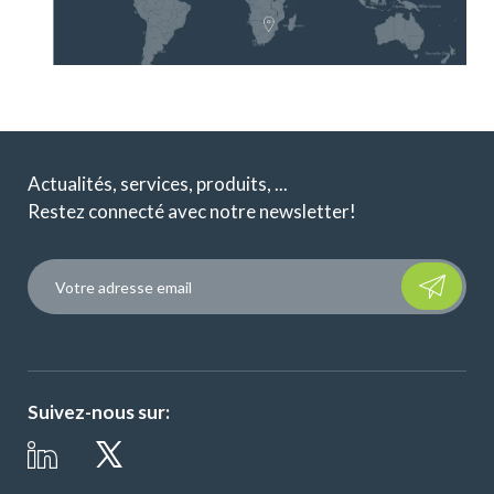
Actualités, services, produits, ...
Restez connecté avec notre newsletter!
Please leave t
Suivez-nous sur: