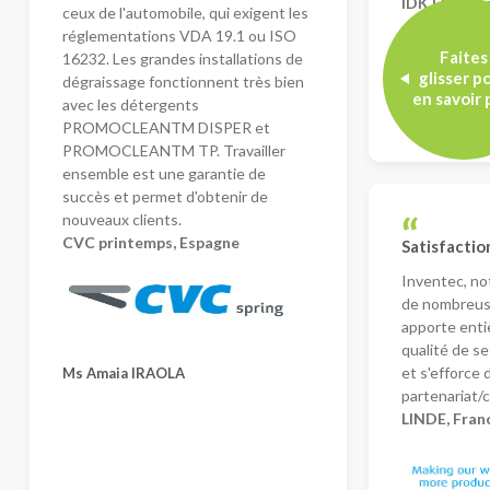
IDK Elektro
ceux de l'automobile, qui exigent les
réglementations VDA 19.1 ou ISO
Faites
16232. Les grandes installations de
glisser p
dégraissage fonctionnent très bien
en savoir 
Juanjo Fria
avec les détergents
Ingénieur Pro
PROMOCLEANTM DISPER et
PROMOCLEANTM TP. Travailler
ensemble est une garantie de
succès et permet d'obtenir de
nouveaux clients.
CVC printemps, Espagne
Satisfactio
Inventec, no
de nombreus
apporte entiè
qualité de se
et s'efforce
Ms Amaia IRAOLA
partenariat/c
LINDE, Fran