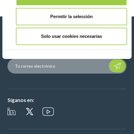
Alemania
Minapad 26
Permitir la selección
Novedades, servicios, productos, ...
Solo usar cookies necesarias
¡Manténgase conectado con nuestro boletín de
noticias!
Please leave t
Síganos en: