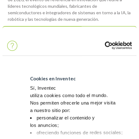
líderes tecnológicos mundiales, fabricantes de
semiconductores e integradores de sistemas en torno a la IA, la
robótica y las tecnologías de nueva generación.
A medida que la industria avanza hacia equipos cada vez más
potentes y densos, la gestión térmica se convierte en un
desafío crítico. En Inventec Performance Chemicals, apoyamos
a los fabricantes de alta tecnología con nuestras soluciones de
refrigeración dieléctrica bajo la marca THERMASOLV™,
diseñadas para refrigeración por inmersión, refrigeración directa
y más allá.
Cookies en Inventec
Ya sea que estés llevando al límite el hardware de IA o
Sí, Inventec
diseñando la infraestructura informática del futuro, nuestros
fluidos de refrigeración están diseñados para mantener el
utiliza cookies como todo el mundo.
rendimiento al máximo nivel.
Nos permiten ofrecerle una mejor visita
a nuestro sitio por:
Fluidos de refrigeración dieléctricos para electrónica de alta
personalizar el contenido y
densidad
los anuncios;
Formulaciones de ultra bajo potencial de calentamiento
ofreciendo funciones de redes sociales;
global (GWP)