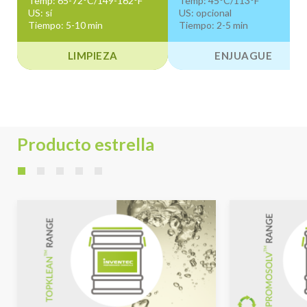
Temp: 65-72°C/149-162°F
Temp: 45°C/113°F
US: sí
US: opcional
Tiempo: 5-10 min
Tiempo: 2-5 min
LIMPIEZA
ENJUAGUE
Producto estrella