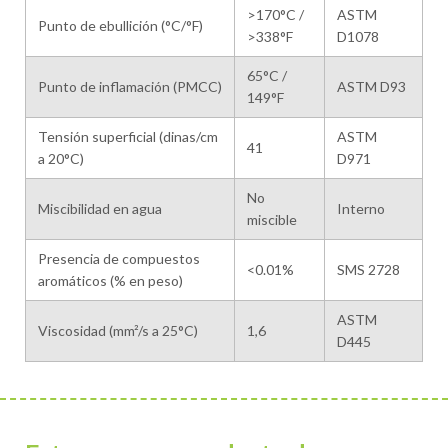
>170°C /
ASTM
Punto de ebullición (°C/°F)
>338°F
D1078
65°C /
Punto de inflamación (PMCC)
ASTM D93
149°F
Tensión superficial (dinas/cm
ASTM
41
a 20°C)
D971
No
Miscibilidad en agua
Interno
miscible
Presencia de compuestos
<0.01%
SMS 2728
aromáticos (% en peso)
ASTM
Viscosidad (mm²/s a 25°C)
1,6
D445