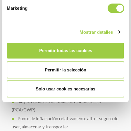
El proceso rápido permite aumentar la capacidad de
Marketing
producción
El líquido de lavado se recicla constantemente,
limitando el consumo
Mostrar detalles
Sin consumo de agua y sin necesidad de tratamiento
de aguas residuales
Permitir todas las cookies
HSE
Permitir la selección
NNo tóxico y sin sustancias CMR
Sin potencial de destrucción de la capa de ozono
Solo usar cookies necesarias
(ODP)
Sin potencial de calentamiento atmosférico
(PCA/GWP)
Punto de inflamación relativamente alto – seguro de
usar, almacenar y transportar