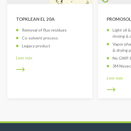
TOPKLEAN EL 20A
PROMOSOL
Removal of flux residues
Light oil 
rinsing & 
Co-solvent process
Vapor pha
Legacy product
& drying 
Leer más
No GWP &
3M Novec
Leer más