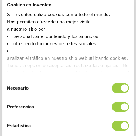
Cookies en Inventec
Sí, Inventec utiliza cookies como todo el mundo.
Beneficios
Nos permiten ofrecerle una mejor visita
a nuestro sitio por:
personalizar el contenido y los anuncios;
RENDIMIENTO
ofreciendo funciones de redes sociales;
Excelente solubilidad con aceites enteros y grasas
Muy baja tensión superficial para permitir una
analizar el tráfico en nuestro sitio web utilizando cookies.
Tienes la opción de aceptarlas, rechazarlas o fijarlas. No
limpieza excelente en espacios geométricos complejos
te asustes, también puedes cambiar tus opciones en cualqu
Excelente compatibilidad con todos los metales ,
la pestaña Gestionar cookies.
Selección
cristales, cerámica y muchos plásticos
Necesario
de
Resalta el efecto de brillo en aleaciones y metales
consentimiento
sensibles
Preferencias
Estadística
COSTE