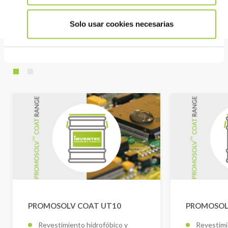
Solo usar cookies necesarias
Producto estrella
PROMOSOLV COAT UT10
PROMOSOL
Revestimiento hidrofóbico y
Revestimi