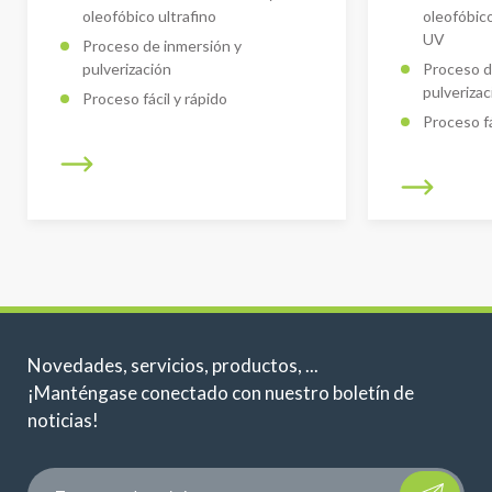
oleofóbico ultrafino
oleofóbico
UV
Proceso de inmersión y
pulverización
Proceso d
pulverizac
Proceso fácil y rápido
Proceso fá
Novedades, servicios, productos, ...
¡Manténgase conectado con nuestro boletín de
noticias!
Please leave t