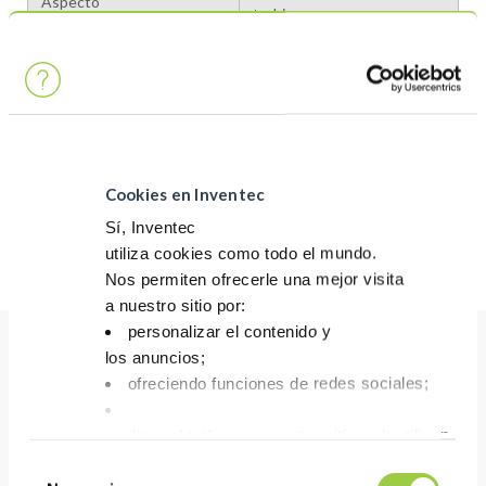
Aspecto
turbio
Densidad (g/cm³) a 20°C
1,4
Tipo de disolvente
Hidrofluoroéter
Punto de ebullición del
61–76°C / 142–169°F
disolvente
Cookies en Inventec
Punto de inflamabilidad
Ninguno
Sí, Inventec
Viscosidad (cSt)
~1
utiliza cookies como todo el mundo.
Nos permiten ofrecerle una mejor visita
a nuestro sitio por:
personalizar el contenido y
los anuncios;
ofreciendo funciones de redes sociales;
RENDIMIENTO
Adaptado al polímero de recubrimiento para un
analizar el tráfico en nuestro sitio web utilizando 
excelente rendimiento de flujo y pulverización
Tienes la opción de aceptarlas, rechazarlas o fijar
Selección
Baja tensión superficial que permite una cobertura