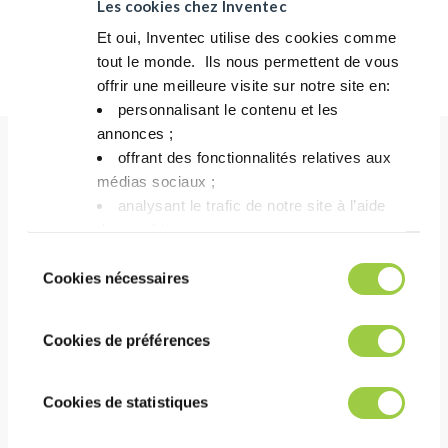
Les cookies chez Inventec
闪点
无
Et oui, Inventec utilise des cookies comme
tout le monde. ​ Ils nous permettent de vous
粘度 (cSt)
~1
offrir une meilleure visite sur notre site en:​
personnalisant le contenu et les
annonces ;​
offrant des fonctionnalités relatives aux
médias sociaux ; ​
表现
analysant le trafic de notre site à l’aide
适用于涂层聚合物，具有出色的流动和喷涂性能
des cookies.​
低表面张力，即使在狭小空间内也能实现完美的涂层
Vous avez le choix de les accepter, de les
Sélection
覆盖
refuser ou de les paramétrer.​ Pas de
Cookies nécessaires
du
panique, vous pourrez également modifier à
consentement
tout moment vos choix dans l'onglet Gérer
Cookies de préférences
les cookies.​ ​ ​
成本
无需加热或紫外线固化即可快速干燥涂层
Cookies de statistiques