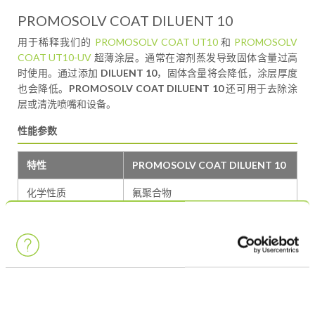
PROMOSOLV COAT DILUENT 10
用于稀释我们的
PROMOSOLV COAT UT10
和
PROMOSOLV
COAT UT10-UV
超薄涂层。通常在溶剂蒸发导致固体含量过高
时使用。通过添加
DILUENT 10
，固体含量将会降低，涂层厚度
也会降低。
PROMOSOLV COAT DILUENT 10
还可用于去除涂
层或清洗喷嘴和设备。
性能参数
特性
PROMOSOLV COAT DILUENT 10
化学性质
氟聚合物
外观
透明至略微浑浊
密度 (g/cm³) @ 20°C
1,4
溶剂类型
氢氟醚
溶剂沸点
61–76°C / 142–169°F