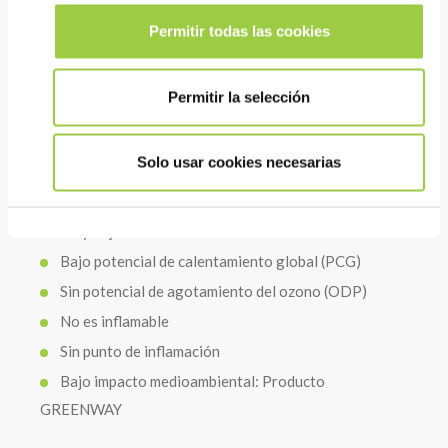
Su destilación continua en los equipos de limpieza
asegura una óptima duración
Permitir todas las cookies
Se puede devolver para reciclar y reutilizar
Su relativamente alto punto de ebullición reduce su
Permitir la selección
arrastre, limitando el consumo
Solo usar cookies necesarias
HSE
Muy baja toxicidad
Bajo potencial de calentamiento global (PCG)
Sin potencial de agotamiento del ozono (ODP)
No es inflamable
Sin punto de inflamación
Bajo impacto medioambiental: Producto
GREENWAY