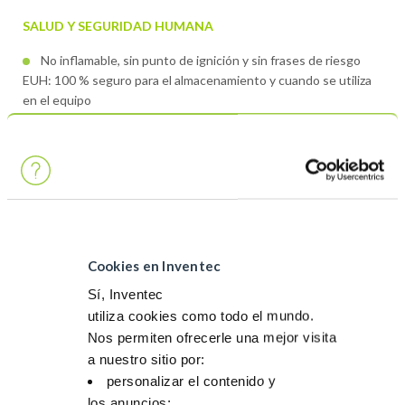
SALUD Y SEGURIDAD HUMANA
No inflamable, sin punto de ignición y sin frases de riesgo
EUH: 100 % seguro para el almacenamiento y cuando se utiliza
en el equipo
No tóxico
PROTECCIÓN DEL MEDIOAMBIENTE Y AHORRO DE
RECURSOS
Bajo impacto ambiental: sin etiquetado H con respecto al
medioambiente
Cookies en Inventec
Sin PCA y muy bajo VOC (<25 % de compuestos orgánicos
Sí, Inventec
volátiles)
utiliza cookies como todo el mundo.
Fabricado parcialmente con materias primas renovables
Nos permiten ofrecerle una mejor visita
a nuestro sitio por:
personalizar el contenido y
Descubra más sobre Greenway
los anuncios;