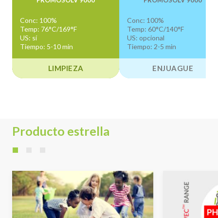
PROMOSOLV 9000
PROMOSOLV 9000
Conc: 100%
Conc: 100%
Temp: 76°C/169°F
Temp: 60°C/140°F
US: sí
US: opcional
Tiempo: 5-10 min
Tiempo: 2-5 min
LIMPIEZA
ENJUAGUE
Producto estrella