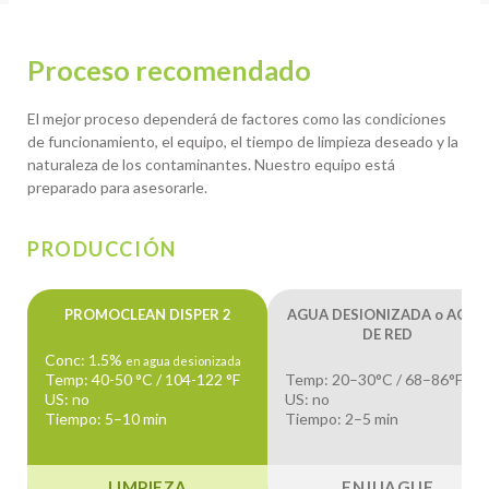
Proceso recomendado
El mejor proceso dependerá de factores como las condiciones
de funcionamiento, el equipo, el tiempo de limpieza deseado y la
naturaleza de los contaminantes. Nuestro equipo está
preparado para asesorarle.
PRODUCCIÓN
PROMOCLEAN DISPER 2
AGUA DESIONIZADA o AGUA
DE RED
Conc: 1.5%
en agua desionizada
Temp: 40-50 °C / 104-122 °F
Temp: 20–30°C / 68–86°F
US: no
US: no
Tiempo: 5–10 min
Tiempo: 2–5 min
LIMPIEZA
ENJUAGUE