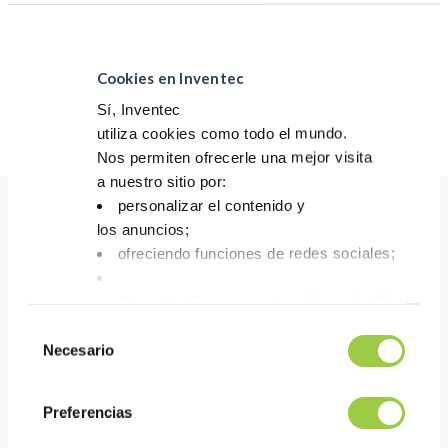
Costo relativamente bajo para la destrucción de residuos
Cookies en Inventec
Descubra más sobre Greenway
Sí, Inventec
utiliza cookies como todo el mundo.
Nos permiten ofrecerle una mejor visita
a nuestro sitio por:
personalizar el contenido y
los anuncios;
Beneficios
ofreciendo funciones de redes sociales;
analizar el tráfico en nuestro sitio web utilizando 
RENDIMIENTO
Tienes la opción de aceptarlas, rechazarlas o fijar
Selección
Limpia eficazmente muchos metales, incluso los más
No
Necesario
de
sensibles
te asustes, también puedes cambiar tus opciones
consentimiento
Puede eliminar los contaminantes que se encuentran
la pestaña Gestionar cookies.
Preferencias
normalmente en el proceso de producción, así como en