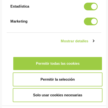
el mantenimiento
Estadística
COSTE
Marketing
Alto poder de limpieza incluso a baja concentración
Larga duración del baño
Mostrar detalles
Puede utilizarse en la producción y el mantenimiento
HSE
Permitir todas las cookies
No tóxico y sin sustancias CMR
Bajo impacto medioambiental
Permitir la selección
No inflamable
Solo usar cookies necesarias