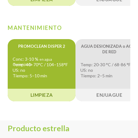
MANTENIMIENTO
PROMOCLEAN DISPER 2
AGUA DESIONIZADA o AGUA
DE RED
Conc: 3-10 %
en agua
Temp: 40–70°C / 104–158°F
Temp: 20-30 °C / 68-86 °F
desionizada
US: no
US: no
Tiempo: 5–10 min
Tiempo: 2–5 min
LIMPIEZA
ENJUAGUE
Producto estrella