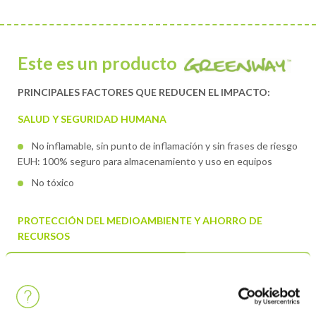
Este es un producto
PRINCIPALES FACTORES QUE REDUCEN EL IMPACTO:
SALUD Y SEGURIDAD HUMANA
No inflamable, sin punto de inflamación y sin frases de riesgo
EUH: 100% seguro para almacenamiento y uso en equipos
No tóxico
PROTECCIÓN DEL MEDIOAMBIENTE Y AHORRO DE
RECURSOS
Bajo impacto ambiental: sin etiquetado H relacionado con el
medio ambiente
Sin potencial de calentamiento global (GWP) y muy bajos
COV (<25% de compuestos COV)