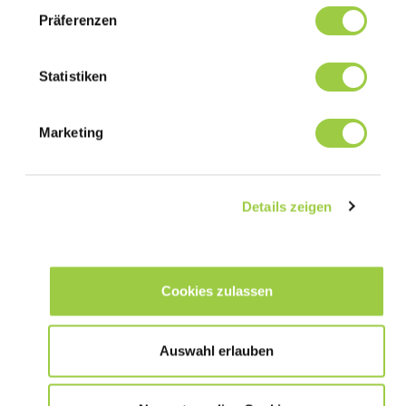
Wahl, diese zu akzeptieren, abzulehnen oder einzu
Präferenzen
Keine Panik, Sie können Ihre Auswahl auch jederz
Statistiken
Marketing
Wenn Sie nicht an den Live-Sitzungen teilnehmen können,
werden alle Präsentationen aufgezeichnet und sind auf Abruf
Details zeigen
verfügbar.
Cookies zulassen
Auswahl erlauben
Previous article
Next article