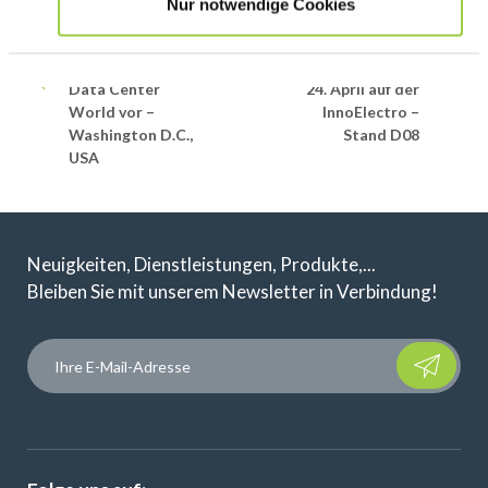
Beitrags-Navigation
Nur notwendige Cookies
Wir stellen Ihnen
Besuchen Sie
die Zukunft der
unser ungarisches
Kühlung auf der
Team vom 23. bis
Data Center
24. April auf der
World vor –
InnoElectro –
Washington D.C.,
Stand D08
USA
Neuigkeiten, Dienstleistungen, Produkte,...
Bleiben Sie mit unserem Newsletter in Verbindung!
Please leave t