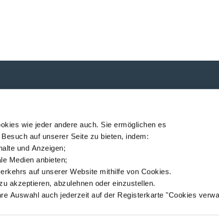
P
ndung!
okies wie jeder andere auch. Sie ermöglichen es
 Besuch auf unserer Seite zu bieten, indem:
nhalte und Anzeigen;
iale Medien anbieten;
erkehrs auf unserer Website mithilfe von Cookies.
ec
Standorte
Nachrichten
MSDS finder
Deutsch
zu akzeptieren, abzulehnen oder einzustellen.
hre Auswahl auch jederzeit auf der Registerkarte "Cookies verwa