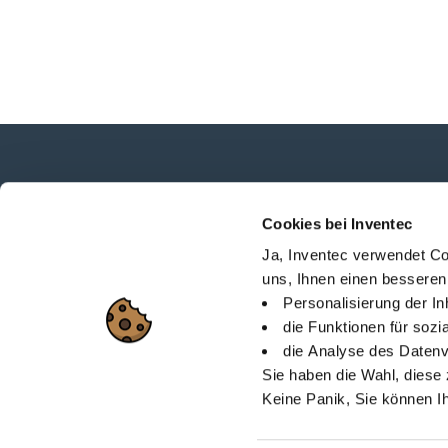
Neuigkeiten, Dienstleistungen, Produkte,...
Cookies bei Inventec
Bleiben Sie mit unserem Newsletter in Verbi
Ja, Inventec verwendet Co
uns, Ihnen einen besseren
Personalisierung der I
die Funktionen für soz
die Analyse des Datenv
Lageplan
Über Invent
Sie haben die Wahl, diese 
Keine Panik, Sie können I