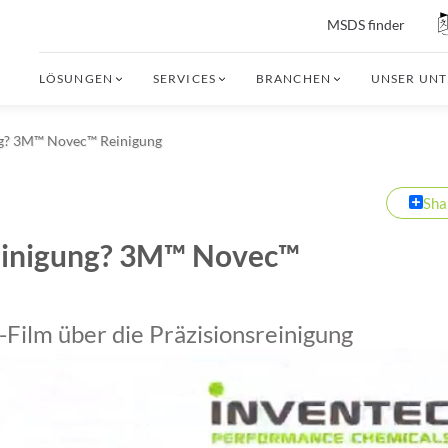
MSDS finder
LÖSUNGEN
SERVICES
BRANCHEN
UNSER UN
ung? 3M™ Novec™ Reinigung
Sha
reinigung? 3M™ Novec™
Film über die Präzisionsreinigung