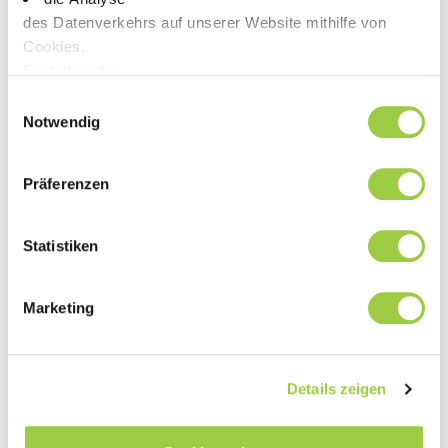
Entdecken Sie unsere
des Datenverkehrs auf unserer Website mithilfe von
bleifreie Lötpaste für hohe
Cookies.
Sie haben die
Produktionsmengen!
Wahl, diese zu akzeptieren, abzulehnen oder einzustellen.
Einwilligungsauswahl
Keine Panik, Sie können Ihre Auswahl auch jederzeit auf der
Notwendig
Präferenzen
Statistiken
Marketing
Details zeigen