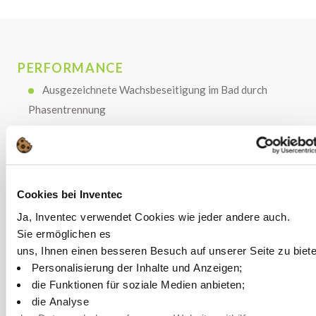
PERFORMANCE
Ausgezeichnete Wachsbeseitigung im Bad durch
Phasentrennung
Schnelle Wirkung aufgrund der Synergie zwischen
Säure und Tensiden
Gutes Desoxidationsvermögen, das der Oberfläche
einen glänzenden Effekt verleiht
Cookies bei Inventec
Keine Rückstände nach Spülen: kann vor
Ja, Inventec verwendet Cookies wie jeder andere auch.
Oberflächenbehandlung verwendet werden
Sie ermöglichen es
uns, Ihnen einen besseren Besuch auf unserer Seite zu biet
Personalisierung der Inhalte und Anzeigen;
die Funktionen für soziale Medien anbieten;
COST
die Analyse
Starke chelatbildende Wirkung, reduziert