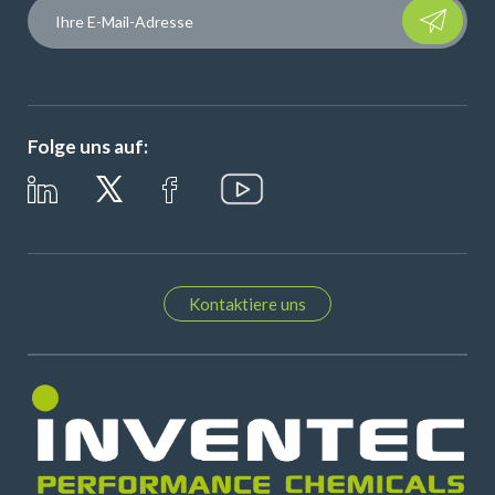
Please leave t
Folge uns auf:
Kontaktiere uns