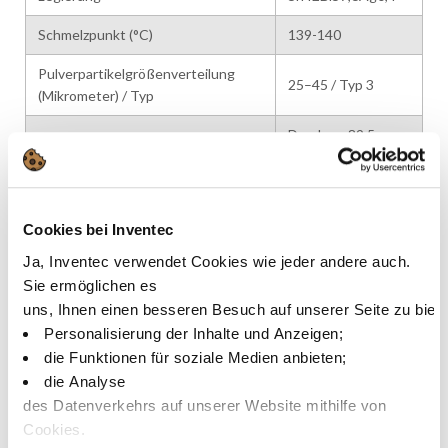
Schmelzpunkt (°C)
139-140
Pulverpartikelgrößenverteilung
25–45 / Typ 3
(Mikrometer) / Typ
Drucken: 89,5 –
90,5
Metallgehalt (%)
Dosieren: 85,5 –
86,5
Cookies bei Inventec
Ungefähr 7 % nach
Rückstände nach Reflow
Ja, Inventec verwendet Cookies wie jeder andere auch.
Gewicht
Sie ermöglichen es
Halogengehalt
Halogenfrei
uns, Ihnen einen besseren Besuch auf unserer Seite zu biet
Personalisierung der Inhalte und Anzeigen;
Drucken: 750 – 950
Viskosität* (Pa.s bei 20°C)
die Funktionen für soziale Medien anbieten;
Dosieren: 400 –
*Brookfield RVT, TF bei 5RPM
die Analyse
500
des Datenverkehrs auf unserer Website mithilfe von
Cookies.
MERKMALE