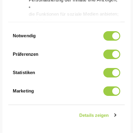
LEISTUNG
die Funktionen für soziale Medien anbieten;
Schnelle & effiziente Reinigungsleistung
die Analyse
Ausgezeichnete Verträglichkeit mit allen Metallen
des Datenverkehrs auf unserer Website mithilfe v
Einwilligungsauswahl
und Kunststoffen
Cookies.
Notwendig
pH-neutrales Produkt
Sie haben die
Wahl, diese zu akzeptieren, abzulehnen oder einzu
Präferenzen
Keine Panik, Sie können Ihre Auswahl auch jederz
KOSTEN
Statistiken
kostengünstige Alternative für IPA
schnelle Reinigung
Marketing
HSE
Details zeigen
Sehr geringe Toxizität (siehe SDS)
Kein Ozonabbaupotenzial (ODP)