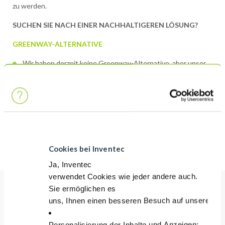
zu werden.
SUCHEN SIE NACH EINER NACHHALTIGEREN LÖSUNG?
GREENWAY-ALTERNATIVE
Wir haben derzeit keine Greenway-Alternative, aber unser
Ziel ist es, in naher Zukunft eine zu entwickeln. Falls Sie
möchten, dass wir der Entwicklung einer Greenway-Alternative
Priorität einräumen, zögern Sie nicht, uns zu kontaktieren.
Erfahren Sie mehr über Greenway
Cookies bei Inventec
Ja, Inventec
verwendet Cookies wie jeder andere auch.
Sie ermöglichen es
uns, Ihnen einen besseren Besuch auf unserer Sei
Vorteile
Personalisierung der Inhalte und Anzeigen;