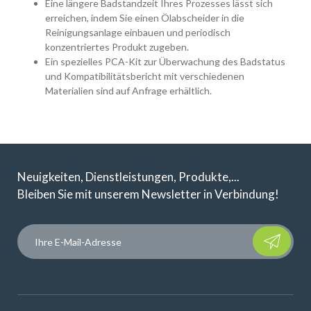
Eine längere Badstandzeit Ihres Prozesses lässt sich
erreichen, indem Sie einen Ölabscheider in die
Reinigungsanlage einbauen und periodisch
konzentriertes Produkt zugeben.
Ein spezielles PCA-Kit zur Überwachung des Badstatus
und Kompatibilitätsbericht mit verschiedenen
Materialien sind auf Anfrage erhältlich.
Neuigkeiten, Dienstleistungen, Produkte,...
Bleiben Sie mit unserem Newsletter in Verbindung!
Please leave t