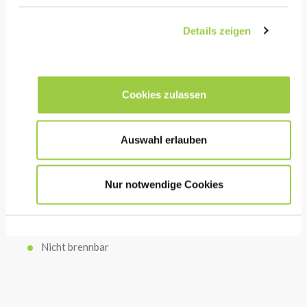
reduziert die Energiekosten
Lange Badstandzeit aufgrund seiner Fähigkeit,
Details zeigen
organische Schadstoffe einschließlich verbrannter
Rückstände zu absorbieren
Cookies zulassen
GSU
Auswahl erlauben
Ungiftig & keine CMR-Stoffe
Geringer chemischer Sauerstoffbedarf für die
Nur notwendige Cookies
Abfallbehandlung
Nachhaltige Chelatbildner ohne
Phosphorbestandteile
Nicht brennbar