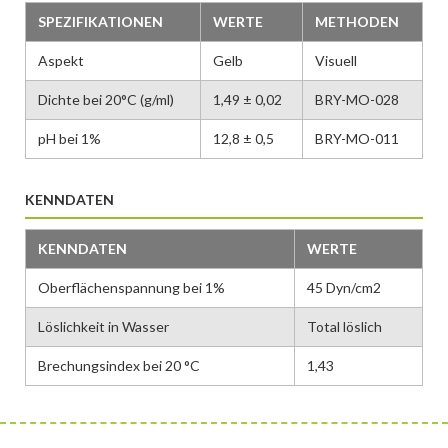
SPEZIFIKATIONEN
WERTE
METHODEN
Aspekt
Gelb
Visuell
Dichte bei 20°C (g/ml)
1,49 ± 0,02
BRY-MO-028
pH bei 1%
12,8 ± 0,5
BRY-MO-011
KENNDATEN
KENNDATEN
WERTE
Oberflächenspannung bei 1%
45 Dyn/cm2
Löslichkeit in Wasser
Total löslich
Brechungsindex bei 20 °C
1,43