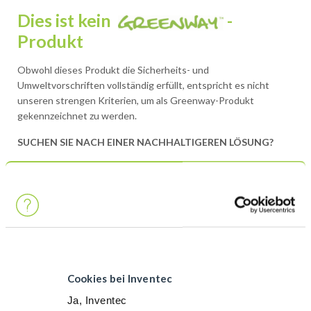
Dies ist kein
-
Produkt
Obwohl dieses Produkt die Sicherheits- und
Umweltvorschriften vollständig erfüllt, entspricht es nicht
unseren strengen Kriterien, um als Greenway-Produkt
gekennzeichnet zu werden.
SUCHEN SIE NACH EINER NACHHALTIGEREN LÖSUNG?
GREENWAY-ALTERNATIVE
Wir haben derzeit keine Greenway-Alternative, aber unser
Ziel ist es, in naher Zukunft eine zu entwickeln. Falls Sie
möchten, dass wir der Entwicklung einer Greenway-Alternative
Priorität einräumen, zögern Sie nicht, uns zu kontaktieren.
Cookies bei Inventec
Erfahren Sie mehr über Greenway
Ja, Inventec