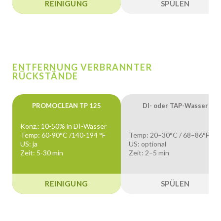
REINIGUNG
SPÜLEN
ENTFERNUNG VERBRANNTER
RÜCKSTÄNDE
PROMOCLEAN TP 125
DI- oder TAP-Wasser
Konz.: 10-50% in DI-Wasser
Temp: 60-90°C /140-194 °F
Temp: 20–30°C / 68–86°F
US: ja
US: optional
Zeit: 5-30 min
Zeit: 2–5 min
REINIGUNG
SPÜLEN