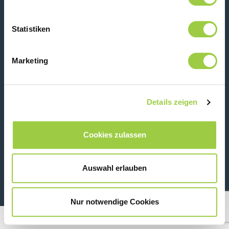
Kontaktiere uns
Statistiken
Marketing
Details zeigen
Cookies zulassen
26 Rue des Coulons - 94360 Bry-sur-Marne - France
+33 (0)1 43 98 75 00
Auswahl erlauben
© Copyright 2026
Rechtliche Informationen & Datenschutzhinweis
Nur notwendige Cookies