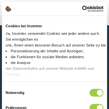
Suche
Main Navigation
Cookies bei Inventec
Start
Product Product Category
Druck
Ja, Inventec verwendet Cookies wie jeder andere auch.
Neuigkeiten, Dienstleistungen, Produkte,...
Sie ermöglichen es
Bleiben Sie mit unserem Newsletter in Verbindung!
uns, Ihnen einen besseren Besuch auf unserer Seite zu biet
Personalisierung der Inhalte und Anzeigen;
Please leave t
die Funktionen für soziale Medien anbieten;
die Analyse
des Datenverkehrs auf unserer Website mithilfe von
Cookies.
Sie haben die
Wahl, diese zu akzeptieren, abzulehnen oder einzustellen.
Folge uns auf:
Einwilligungsauswahl
Keine Panik, Sie können Ihre Auswahl auch jederzeit auf der
Notwendig
Präferenzen