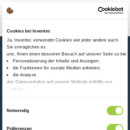
Suche
Main Navigation
Cookies bei Inventec
Start
Product Product Category
Ja, Inventec verwendet Cookies wie jeder andere auch.
Dielektrische Wärmeträgerflüssigkeiten
Sie ermöglichen es
Neuigkeiten, Dienstleistungen, Produkte,...
uns, Ihnen einen besseren Besuch auf unserer Seite zu biet
Bleiben Sie mit unserem Newsletter in Verbindung!
Personalisierung der Inhalte und Anzeigen;
die Funktionen für soziale Medien anbieten;
Please leave t
die Analyse
des Datenverkehrs auf unserer Website mithilfe von
Cookies.
Sie haben die
Wahl, diese zu akzeptieren, abzulehnen oder einzustellen.
Einwilligungsauswahl
Folge uns auf:
Keine Panik, Sie können Ihre Auswahl auch jederzeit auf der
Notwendig
Präferenzen