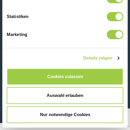
Statistiken
Kontaktiere uns
Marketing
Details zeigen
Cookies zulassen
26 Rue des Coulons - 94360 Bry-sur-Marne - France
Auswahl erlauben
+33 (0)1 43 98 75 00
Nur notwendige Cookies
© Copyright 2026
Rechtliche Informationen & Datenschutzhinweis