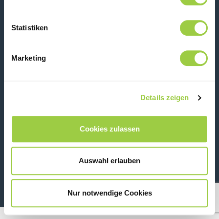
Statistiken
Kontaktiere uns
Marketing
Details zeigen
Cookies zulassen
26 Rue des Coulons - 94360 Bry-sur-Marne - France
Auswahl erlauben
+33 (0)1 43 98 75 00
Nur notwendige Cookies
© Copyright 2026
Rechtliche Informationen & Datenschutzhinweis