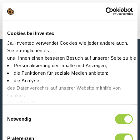
Suche
Main Navigation
Cookies bei Inventec
Start
Product Product Category
Ja, Inventec verwendet Cookies wie jeder andere auch.
Analysieren Sie Werkzeuge
Sie ermöglichen es
Neuigkeiten, Dienstleistungen, Produkte,...
uns, Ihnen einen besseren Besuch auf unserer Seite zu biet
Bleiben Sie mit unserem Newsletter in Verbindung!
Personalisierung der Inhalte und Anzeigen;
die Funktionen für soziale Medien anbieten;
Please leave t
die Analyse
des Datenverkehrs auf unserer Website mithilfe von
Cookies.
Sie haben die
Wahl, diese zu akzeptieren, abzulehnen oder einzustellen.
Einwilligungsauswahl
Folge uns auf:
Keine Panik, Sie können Ihre Auswahl auch jederzeit auf der
Notwendig
Präferenzen