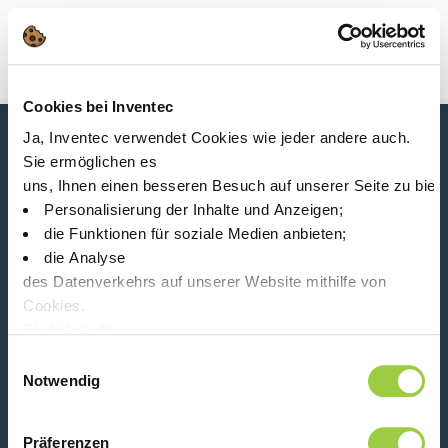
Suche
Main Navigation
Cookies bei Inventec
Start
Product Processes
Handbuch
Ja, Inventec verwendet Cookies wie jeder andere auch.
Neuigkeiten, Dienstleistungen, Produkte,...
Sie ermöglichen es
Bleiben Sie mit unserem Newsletter in Verbindung!
uns, Ihnen einen besseren Besuch auf unserer Seite zu biet
Personalisierung der Inhalte und Anzeigen;
Please leave t
die Funktionen für soziale Medien anbieten;
die Analyse
des Datenverkehrs auf unserer Website mithilfe von
Cookies.
Sie haben die
Wahl, diese zu akzeptieren, abzulehnen oder einzustellen.
Folge uns auf:
Einwilligungsauswahl
Keine Panik, Sie können Ihre Auswahl auch jederzeit auf der
Notwendig
Präferenzen