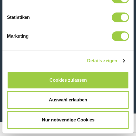
Kontaktiere uns
Statistiken
Marketing
Details zeigen
Cookies zulassen
26 Rue des Coulons - 94360 Bry-sur-Marne - France
+33 (0)1 43 98 75 00
Auswahl erlauben
© Copyright 2026
Rechtliche Informationen & Datenschutzhinweis
Nur notwendige Cookies