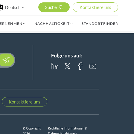
Suche
Kontaktiere uns
Deutsch
TERNEHMEN
NACHHALTIGKEIT
STANDORTFINDER
Folge uns auf:
lease leave this field empty.
Kontaktiere uns
© Copyright
Rechtliche Informationen &
2026
Datenschutzhinweis