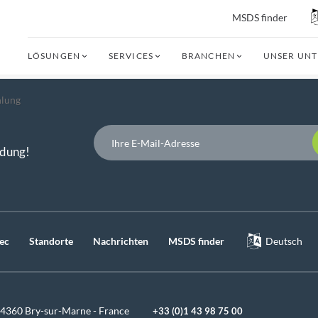
MSDS finder
LÖSUNGEN
SERVICES
BRANCHEN
UNSER UN
hlung
P
ndung!
ec
Standorte
Nachrichten
MSDS finder
Deutsch
94360 Bry-sur-Marne - France
+33 (0)1 43 98 75 00