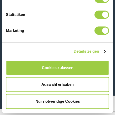
Statistiken
Kontaktiere uns
Marketing
Details zeigen
Cookies zulassen
26 Rue des Coulons - 94360 Bry-sur-Marne - France
Auswahl erlauben
+33 (0)1 43 98 75 00
Nur notwendige Cookies
© Copyright 2026
Rechtliche Informationen & Datenschutzhinweis