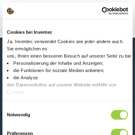
Suche
Main Navigation
Cookies bei Inventec
Start
Product Processes
Ja, Inventec verwendet Cookies wie jeder andere auch.
Aushärtung mit UV-Quecksilberlampe
Sie ermöglichen es
Neuigkeiten, Dienstleistungen, Produkte,...
uns, Ihnen einen besseren Besuch auf unserer Seite zu biet
Bleiben Sie mit unserem Newsletter in Verbindung!
Personalisierung der Inhalte und Anzeigen;
die Funktionen für soziale Medien anbieten;
Please leave t
die Analyse
des Datenverkehrs auf unserer Website mithilfe von
Cookies.
Sie haben die
Wahl, diese zu akzeptieren, abzulehnen oder einzustellen.
Einwilligungsauswahl
Folge uns auf:
Keine Panik, Sie können Ihre Auswahl auch jederzeit auf der
Notwendig
Präferenzen