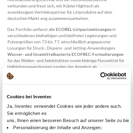
verbunden und freut sich, mit Kübler Hightech als
zuverlässigem Vertriebspartner für Lötprodukte auf dem
deutschen Markt eng zusammenzuarbeiten.
Das Portfolio umfasst alle
ECOREL-Lötpastenlösungen
in
verschiedenen bleihaltigen und bleifreien Legierungen und
Pulvergrößen von T3 bis T7, einschließlich angepasster
Lösungen für Druck-, Dispens- und Jetting-Anwendungen.
Wasser- und lösemittelbasierte ECOFREC-Formulierungen
für das Wellen- und Selektivlöten sowie klebrige Flussmittel für
Halbleiteranwendungen runden das Angebot ab.
Über Kübler Hightech:
Seit über 30 Jahren bietet Kübler Hightech innovative
Lösungen für die Elektronikfertigung. In enger Zusammenarbeit
Cookies bei Inventec
mit langjährigen internationalen Partnern und Support-
Partnern unterstützt Kübler Kunden mit Hightech-Produkten
Ja, Inventec verwendet Cookies wie jeder andere auch.
und -Dienstleistungen für eine Vielzahl von Branchen.
Sie ermöglichen es
Technische Beratung steht dabei im Vordergrund, um in enger
uns, Ihnen einen besseren Besuch auf unserer Seite zu biet
Zusammenarbeit mit Partnern und Kunden herausragende
Personalisierung der Inhalte und Anzeigen;
Lösungen für spezifische Anforderungen zu bieten.