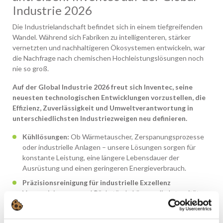
Industrie 2026
Die Industrielandschaft befindet sich in einem tiefgreifenden
Wandel. Während sich Fabriken zu intelligenteren, stärker
vernetzten und nachhaltigeren Ökosystemen entwickeln, war
die Nachfrage nach chemischen Hochleistungslösungen noch
nie so groß.
Auf der Global Industrie 2026 freut sich Inventec, seine
neuesten technologischen Entwicklungen vorzustellen, die
Effizienz, Zuverlässigkeit und Umweltverantwortung in
unterschiedlichsten Industriezweigen neu definieren.
Kühllösungen:
Ob Wärmetauscher, Zerspanungsprozesse
oder industrielle Anlagen – unsere Lösungen sorgen für
konstante Leistung, eine längere Lebensdauer der
Ausrüstung und einen geringeren Energieverbrauch.
Präzisionsreinigung für industrielle Exzellenz
Verunreinigungen und Rückstände können die Integrität
mechanischer Komponenten beeinträchtigen und so zu
Stillstandszeiten, Ineffizienzen und höheren Kosten führen.