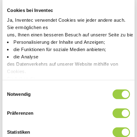
Nachhaltigkeit im Mittelpunkt:
Lösungsmittelregenerierung
Cookies bei Inventec
Während Industrien daran arbeiten, Abfälle zu reduzieren
Ja, Inventec verwendet Cookies wie jeder andere auch.
und Prinzipien der Kreislaufwirtschaft umzusetzen, bieten
Sie ermöglichen es
die Lösungsmittel-Regenerierungsservices von Inventec
uns, Ihnen einen besseren Besuch auf unserer Seite zu biet
eine nachhaltige Alternative zu herkömmlichen
Entsorgungsmethoden.
Personalisierung der Inhalte und Anzeigen;
die Funktionen für soziale Medien anbieten;
die Analyse
Besuchen Sie uns – unsere Expertinnen und Experten stehen
des Datenverkehrs auf unserer Website mithilfe von
Ihnen gerne zur Verfügung, um zu besprechen, wie unsere
Cookies.
chemischen Lösungen auf Ihre spezifischen
Herausforderungen zugeschnitten werden können. Ganz
Sie haben die
gleich, ob Sie Prozesse optimieren, die Effizienz steigern oder
Wahl, diese zu akzeptieren, abzulehnen oder einzustellen.
Einwilligungsauswahl
umweltfreundlichere Praktiken einführen möchten – wir
Keine Panik, Sie können Ihre Auswahl auch jederzeit auf der
Notwendig
verfügen über die passende Expertise, um Sie bei der
Erreichung Ihrer Ziele zu unterstützen.
Präferenzen
Statistiken