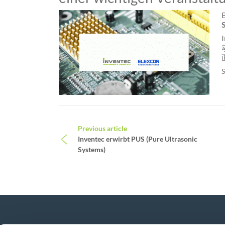
S
Beitrags-Navigation
Previous article
Inventec erwirbt PUS (Pure Ultrasonic
Systems)