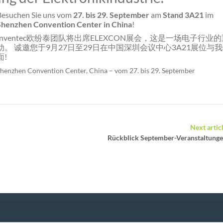
Besuchen Sie uns vom
27. bis 29. September
am
Stand 3A21
im
Shenzhen Convention Center in China
!
Inventec欧纷泰团队将出席ELEXCON展会，这是一场电子行业
动。 诚邀您于9月27日至29日在中国深圳会议中心3A21展位与
面!
henzhen Convention Center, China – vom 27. bis 29. September
Next artic
Rückblick September-Veranstaltung