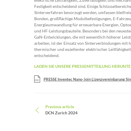
elektrische Leitfähigkeit, Zuverlässigkeit und mechan
Festigkeit entscheidend sind. Einige Schlüsselbereiche
Sinterverfahren bevorzugt werden, umfassen bleifreie
Bonden, großflächige Modulbefestigungen, E-Fahrzeu
Energieumwandlung für erneuerbare Energien, Optoe
und HF-Leistungsbauteile. Besonders bei den neueste
GaN-Entwicklungen, die mit wesentlich höherer Leis
arbeiten, ist der Einsatz von Sinterverbindungen mit 
thermischer und exzellenter elektrischer Leitfähigkeit
entscheidend.
LADEN SIE UNSERE PRESSEMITTEILUNG HERUNTE
PRESSE Inventec Nano-Join Lizenzvereinbarung Si
Beitrags-Navigation
Previous article
DCN Zurich 2024