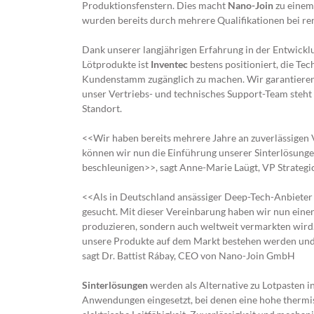
Produktionsfenstern. Dies macht
Nano-Join
zu einem
wurden bereits durch mehrere Qualifikationen bei r
Dank unserer langjährigen Erfahrung in der Entwickl
Lötprodukte ist
Inventec
bestens positioniert, die Te
Kundenstamm zugänglich zu machen. Wir garantieren n
unser Vertriebs- und technisches Support-Team steht
Standort.
<<Wir haben bereits mehrere Jahre an zuverlässigen 
können wir nun die Einführung unserer Sinterlösunge
beschleunigen>>, sagt Anne-Marie Laügt, VP Strategi
<<Als in Deutschland ansässiger Deep-Tech-Anbieter 
gesucht. Mit dieser Vereinbarung haben wir nun einen
produzieren, sondern auch weltweit vermarkten wird.
unsere Produkte auf dem Markt bestehen werden und 
sagt Dr. Battist Rábay, CEO von Nano-Join GmbH
Sinterlösungen
werden als Alternative zu Lotpasten i
Anwendungen eingesetzt, bei denen eine hohe therm