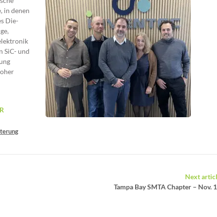
ische
, in denen
s Die-
ge,
lektronik
n SiC- und
tung
hoher
R
nterung
Next artic
Tampa Bay SMTA Chapter – Nov. 