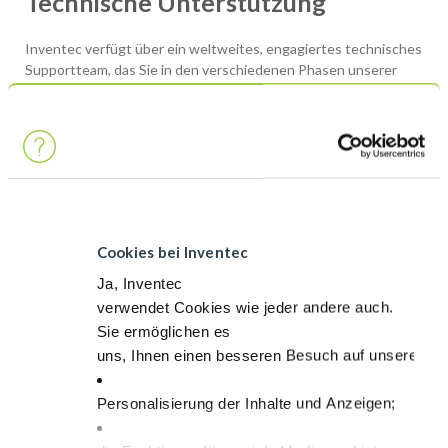
Technische Unterstützung
Inventec verfügt über ein weltweites, engagiertes technisches
Supportteam, das Sie in den verschiedenen Phasen unserer
Zusammenarbeit unterstützt.
Je nach Wunsch bieten wir Online- oder Vor-Ort-Support
das richtige Produkt für Ihre spezifischen Bedürfnisse
auszuwählen
um Sie bei der Produktqualifizierung zu unterstützen
Sie bei der Ersteinrichtung Ihres Prozesses in allen Ihren
Cookies bei Inventec
weltweiten Produktionsstätten zu unterstützen
Ja, Inventec
um bei technischen Problemen, die während der
verwendet Cookies wie jeder andere auch.
Massenproduktion jederzeit auftreten können, schnell
Sie ermöglichen es
reagieren zu können.
uns, Ihnen einen besseren Besuch auf unserer Sei
Personalisierung der Inhalte und Anzeigen;
Kontaktiere uns