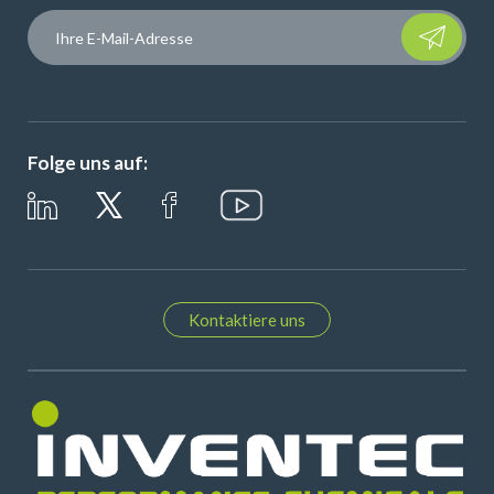
Please leave t
Folge uns auf:
Kontaktiere uns