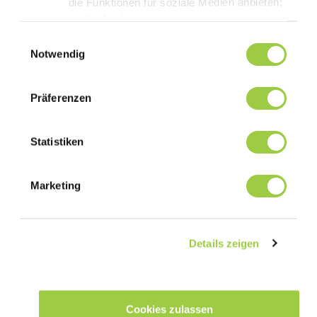
die Funktionen für soziale Medien anbieten;
die Analyse
des Datenverkehrs auf unserer Website mithilfe v
Einwilligungsauswahl
Cookies.
Notwendig
Sie haben die
Wahl, diese zu akzeptieren, abzulehnen oder einzu
Präferenzen
Keine Panik, Sie können Ihre Auswahl auch jederz
Statistiken
Marketing
Details zeigen
Cookies zulassen