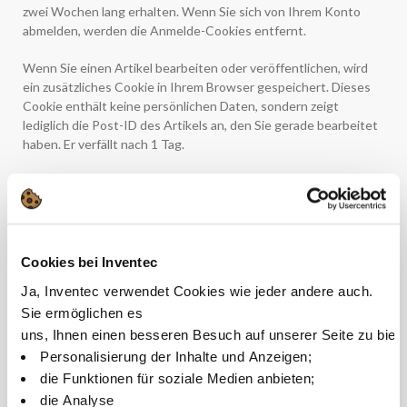
zwei Wochen lang erhalten. Wenn Sie sich von Ihrem Konto
abmelden, werden die Anmelde-Cookies entfernt.
Wenn Sie einen Artikel bearbeiten oder veröffentlichen, wird
ein zusätzliches Cookie in Ihrem Browser gespeichert. Dieses
Cookie enthält keine persönlichen Daten, sondern zeigt
lediglich die Post-ID des Artikels an, den Sie gerade bearbeitet
haben. Er verfällt nach 1 Tag.
Eingebettete Inhalte von anderen Websites
Die Artikel auf dieser Website können eingebettete Inhalte
enthalten (z. B. Videos, Bilder, Artikel usw.). Eingebettete
Inhalte von anderen Websites verhalten sich genau so, als ob
Cookies bei Inventec
der Besucher die andere Website besucht hätte.
Ja, Inventec verwendet Cookies wie jeder andere auch.
Sie ermöglichen es
Diese Websites können Daten über Sie sammeln, Cookies
uns, Ihnen einen besseren Besuch auf unserer Seite zu biet
verwenden, zusätzliche Trackingfunktionen von Dritten
einbetten und Ihre Interaktion mit diesen eingebetteten
Personalisierung der Inhalte und Anzeigen;
Inhalten überwachen, einschließlich der Verfolgung Ihrer
die Funktionen für soziale Medien anbieten;
Interaktion mit den eingebetteten Inhalten, wenn Sie ein
die Analyse