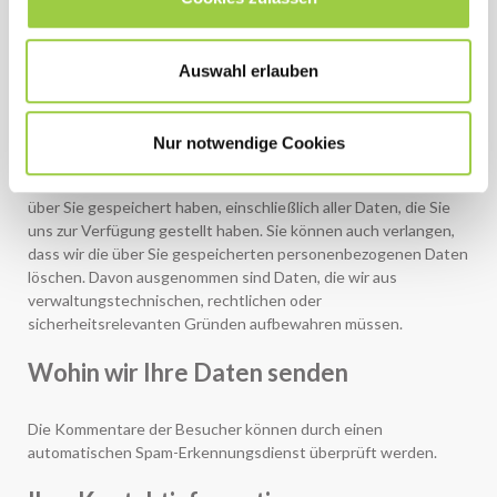
einsehen und bearbeiten.
Welche Rechte Sie an Ihren Daten
Auswahl erlauben
haben
Wenn Sie ein Konto auf dieser Website haben oder
Nur notwendige Cookies
Kommentare hinterlassen haben, können Sie eine exportierte
Datei mit den personenbezogenen Daten anfordern, die wir
über Sie gespeichert haben, einschließlich aller Daten, die Sie
uns zur Verfügung gestellt haben. Sie können auch verlangen,
dass wir die über Sie gespeicherten personenbezogenen Daten
löschen. Davon ausgenommen sind Daten, die wir aus
verwaltungstechnischen, rechtlichen oder
sicherheitsrelevanten Gründen aufbewahren müssen.
Wohin wir Ihre Daten senden
Die Kommentare der Besucher können durch einen
automatischen Spam-Erkennungsdienst überprüft werden.