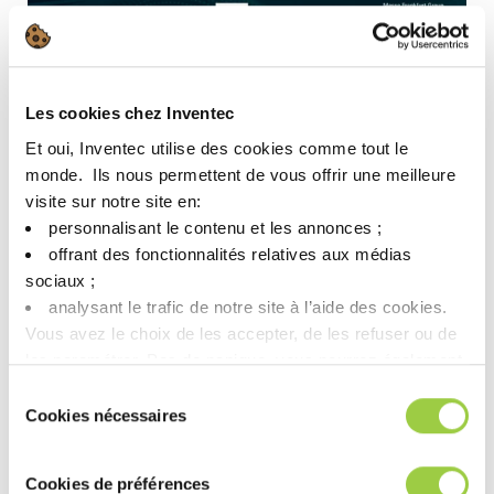
Les cookies chez Inventec
Et oui, Inventec utilise des cookies comme tout le
monde. ​ Ils nous permettent de vous offrir une meilleure
visite sur notre site en:​
personnalisant le contenu et les annonces ;​
特别提醒： 请将5月7日中午12:30标记在您的日程中，聆听我们
offrant des fonctionnalités relatives aux médias
战略技术创新副总裁Anne-Marie Laügt女士的演讲——《铜表面
sociaux ; ​
银烧结浆料低压辅助封装技术》！演讲结束后，她将为您解答更
analysant le trafic de notre site à l’aide des cookies.​
深层次的技术问题！
Vous avez le choix de les accepter, de les refuser ou de
les paramétrer.​ Pas de panique, vous pourrez également
modifier à tout moment vos choix dans l'onglet Gérer les
Sélection
cookies.​ ​ ​
Cookies nécessaires
du
consentement
Cookies de préférences