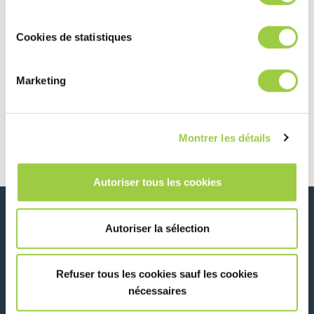
Cookies de statistiques
Marketing
Post navigation
Previous article
Next article
加入我们，相约
欢迎来到 SusHI
Gadget Repair
Tech Tokyo 的法
Montrer les détails
Expo Miami！
国馆与我们见面！
Autoriser tous les cookies
新闻、服务、产品、..
Autoriser la sélection
与我们的时事通讯保持联系！
Refuser tous les cookies sauf les cookies
Please leave t
nécessaires