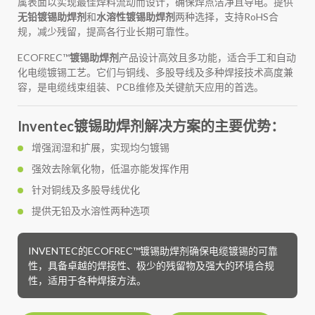
属表面以实现最佳焊料流动而设计，确保焊点洁净且导电。提供
无铅镀锡助焊剂
和
水溶性镀锡助焊剂
两种选择，支持RoHS合
规，减少残留，提高各行业长期可靠性。
ECOFREC™
镀锡助焊剂
产品设计高效且多功能，适合手工和自动
化电缆镀锡工艺。它们与铜线、多股导线及多种焊接技术高度兼
容，是电缆线束组装、PCB维修及关键航天应用的首选。
Inventec镀锡助焊剂解决方案的主要优势：
增强润湿和扩展，实现均匀镀锡
强效去除氧化物，低温亦能发挥作用
针对铜线及多股导线优化
提供无铅及水溶性两种选项
INVENTEC的ECOFREC™镀锡助焊剂确保电缆镀锡的可靠
性，具备卓越的焊接性、极少的残留物及强大的环境合规
性，适用于各种焊接方法。