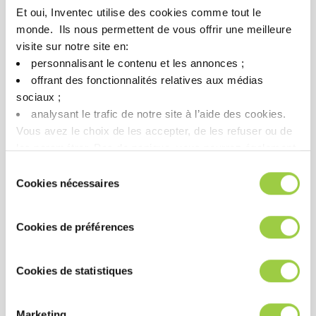
Et oui, Inventec utilise des cookies comme tout le
monde. ​ Ils nous permettent de vous offrir une meilleure
visite sur notre site en:​
personnalisant le contenu et les annonces ;​
offrant des fonctionnalités relatives aux médias
sociaux ; ​
analysant le trafic de notre site à l’aide des cookies.​
Vous avez le choix de les accepter, de les refuser ou de
les paramétrer.​ Pas de panique, vous pourrez également
modifier à tout moment vos choix dans l'onglet Gérer les
ECOFREC 202
Sélection
cookies.​ ​ ​
Cookies nécessaires
du
溶剂型免清洗液体助焊剂
consentement
使用空气或氮气控制气氛进
Cookies de préférences
行焊接
可靠性高，无视觉残留
Cookies de statistiques
Marketing