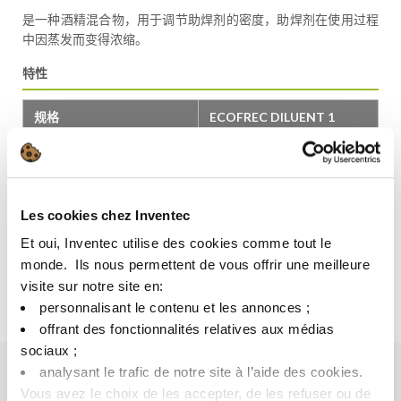
是一种酒精混合物，用于调节助焊剂的密度，助焊剂在使用过程
中因蒸发而变得浓缩。
特性
规格
ECOFREC DILUENT 1
20°C 时的密度 (g/cm³)
0.784 – 0.787
颜色
无色
Les cookies chez Inventec
水溶性
可溶
Et oui, Inventec utilise des cookies comme tout le
酒精溶性
极易溶解
monde. ​ Ils nous permettent de vous offrir une meilleure
visite sur notre site en:​
闪点 (°C)
13
personnalisant le contenu et les annonces ;​
offrant des fonctionnalités relatives aux médias
sociaux ; ​
analysant le trafic de notre site à l’aide des cookies.​
Vous avez le choix de les accepter, de les refuser ou de