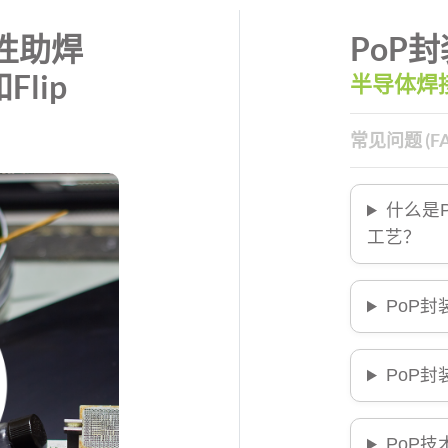
性助焊
PoP
lip
半导体焊
常见问题 (FA
什么是Po
工艺？
PoP
PoP
PoP