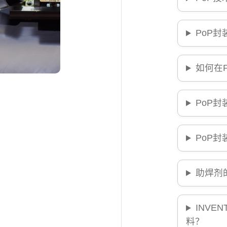
PoP
如何在
PoP
PoP
助焊剂
INVE
料？