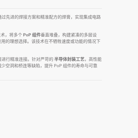
，通过先进的焊接方案和精准配方的焊膏，实现集成电路
技术，将多个
PoP 组件
垂直堆叠，构建紧凑的多层设
应用的理想选择。该技术在不牺牲速度或功能的情况下
叠层进行精准连接。针对严苛的
半导体封装工艺
，高性能
空洞和桥连等缺陷，提升 PoP 组件的寿命与可靠