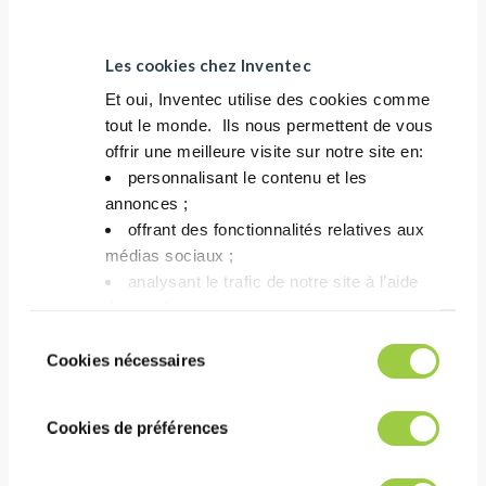
去除多种污染物
用于气相 工艺
Les cookies chez Inventec
不含 GWP 和 PFAS
Et oui, Inventec utilise des cookies comme
3M Novec 71DE, Novec
tout le monde. ​ Ils nous permettent de vous
72DE, Novec 73DE 和
offrir une meilleure visite sur notre site en:​
Novec 8200 替代品
personnalisant le contenu et les
annonces ;​
offrant des fonctionnalités relatives aux
médias sociaux ; ​
analysant le trafic de notre site à l’aide
des cookies.​
Vous avez le choix de les accepter, de les
Sélection
refuser ou de les paramétrer.​ Pas de
Cookies nécessaires
du
panique, vous pourrez également modifier à
consentement
tout moment vos choix dans l'onglet Gérer
Cookies de préférences
les cookies.​ ​ ​