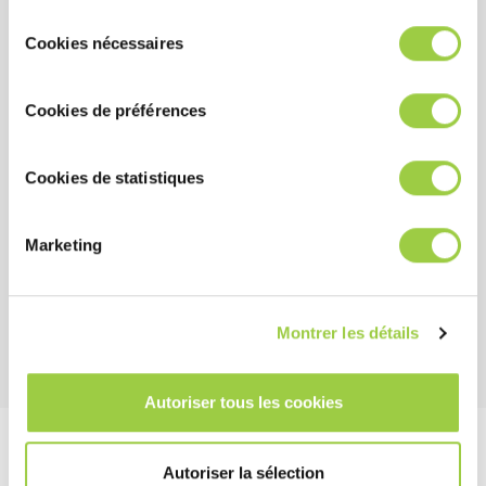
modifier à tout moment vos choix dans l'onglet Gérer les
Sélection
cookies.​ ​ ​
成本
Cookies nécessaires
du
consentement
即使在低浓度下也具有高清洁力
使用寿命长
Cookies de préférences
Cookies de statistiques
健康安全环境
无毒且无 CMR 物质
Marketing
低环境影响
非易燃
Montrer les détails
Autoriser tous les cookies
工艺实例
Autoriser la sélection