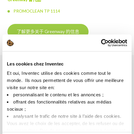
PROMOCLEAN TP 1114
了解更多关于 Greenway 的信息
Les cookies chez Inventec
Et oui, Inventec utilise des cookies comme tout le
好处
monde. ​ Ils nous permettent de vous offrir une meilleure
visite sur notre site en:​
表现
personnalisant le contenu et les annonces ;​
offrant des fonctionnalités relatives aux médias
与大多数敏感金属相容
sociaux ; ​
抛光化合物的优异分散性
analysant le trafic de notre site à l’aide des cookies.​
出色的防腐蚀保护
Vous avez le choix de les accepter, de les refuser ou de
les paramétrer.​ Pas de panique, vous pourrez également