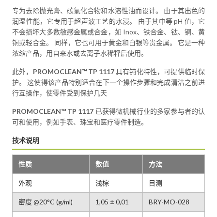
专为去除抛光膏、碳氢化合物和水溶性油而设计。 由于其出色的
润湿性能，它专用于超声波工艺的水浸。 由于其中等 pH 值，它
不会损坏大多数敏感金属或合金，如 Inox、铁合金、钛、铜、黄
铜或轻合金。 同样，它也可用于黄金和白银等贵金属。 它是一种
浓缩产品，用自来水或去离子水稀释后使用。
此外，
PROMOCLEAN™ TP 1117
具有钝化特性，可提供临时保
护。 这使得该产品特别适合在下一个操作步骤和完成清洁之前进
行互操作，使零件受到保护几天
PROMOCLEAN™ TP 1117
已获得微机械行业的多家参与者的认
可和使用，例如手表、珠宝和医疗零件制造。
技术说明
性质
数值
方法
外观
浅棕
目测
密度 @20°C (g/ml)
1,05 ± 0,01
BRY-MO-028