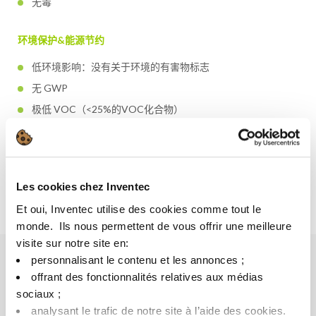
无毒
环境保护&能源节约
低环境影响：没有关于环境的有害物标志
无 GWP
极低 VOC（<25%的VOC化合物）
含有部分天然原料
了解更多关于 Greenway 的信息
Les cookies chez Inventec
Et oui, Inventec utilise des cookies comme tout le
monde. ​ Ils nous permettent de vous offrir une meilleure
visite sur notre site en:​
personnalisant le contenu et les annonces ;​
offrant des fonctionnalités relatives aux médias
好处
sociaux ; ​
analysant le trafic de notre site à l’aide des cookies.​