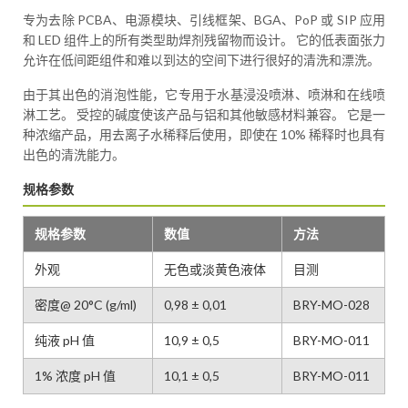
专为去除 PCBA、电源模块、引线框架、BGA、PoP 或 SIP 应用
和 LED 组件上的所有类型助焊剂残留物而设计。 它的低表面张力
允许在低间距组件和难以到达的空间下进行很好的清洗和漂洗。
由于其出色的消泡性能，它专用于水基浸没喷淋、喷淋和在线喷
淋工艺。 受控的碱度使该产品与铝和其他敏感材料兼容。 它是一
种浓缩产品，用去离子水稀释后使用，即使在 10% 稀释时也具有
出色的清洗能力。
规格参数
规格参数
数值
方法
外观
无色或淡黄色液体
目测
密度@ 20°C (g/ml)
0,98 ± 0,01
BRY-MO-028
纯液 pH 值
10,9 ± 0,5
BRY-MO-011
1% 浓度 pH 值
10,1 ± 0,5
BRY-MO-011