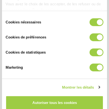
表现
Vous avez le choix de les accepter, de les refuser ou de
les paramétrer.​ Pas de panique, vous pourrez également
对回流有机化合物具有出色的溶解性
modifier à tout moment vos choix dans l'onglet Gérer les
Sélection
高漂洗能力
cookies.​ ​ ​
Cookies nécessaires
du
不起泡
consentement
在清洗周期中保护铝和敏感材料
Cookies de préférences
Cookies de statistiques
成本
即使在低浓度下也具有高清洗能力
Marketing
出色的使用寿命
浓缩产品可降低运输和储存成本
Montrer les détails
健康安全环境
Autoriser tous les cookies
无毒且无 CMR 物质