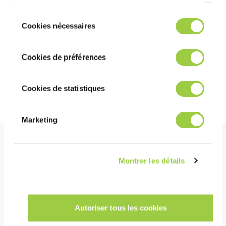
des cookies.​
准备溶液：用软化水正确冲洗烧杯和试管。 然后擦干设备。 用活
Vous avez le choix de les accepter, de les
塞吸管吸取清洗机水箱中的样品，倒入烧杯中。 用试管完成软化
Sélection
水。
refuser ou de les paramétrer.​ Pas de
Cookies nécessaires
du
panique, vous pourrez également modifier à
consentement
溶液的滴定：加入 3 滴有色指示剂。 摇匀。 溶液变色。 数滴
tout moment vos choix dans l'onglet Gérer
数，加入滴管溶液，观察颜色变化。 在倒滴的同时以圆周运动摇
Cookies de préférences
les cookies.​ ​ ​
动烧杯。 添加水滴直到颜色不再改变：然后停止添加水滴。
确定浴液浓度：参照表格根据倒出的滴数确定浴液浓度。 该表由
Cookies de statistiques
INVENTEC 销售人员随 PCA KIT 一起提供。
Marketing
明星产品
Montrer les détails
Autoriser tous les cookies