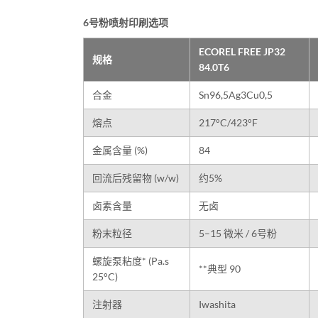
6号粉喷射印刷选项
ECOREL FREE JP32
规格
84.0T6
合金
Sn96,5Ag3Cu0,5
熔点
217°C/423°F
金属含量 (%)
84
回流后残留物 (w/w)
约5%
卤素含量
无卤
粉末粒径
5–15 微米 / 6号粉
螺旋泵粘度* (Pa.s
**典型 90
25°C)
注射器
Iwashita