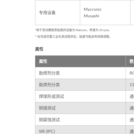
Mycronic
专用设备
Musashi
*用于测试螺旋泵粘度的设备为 Malcom，转速为 10 rpm。
**在完成完整工业化测试程序后，粘度可能会有轻微调整。
属性
属性
数
助焊剂分类
R
助焊剂分类
1
焊球形成测试
通
铜镜测试
通
铜腐蚀测试
通
SIR (IPC)
通