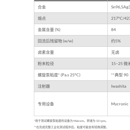
合金
Sn96,5Ag
熔点
217°C/42
金属含量 (%)
84
回流后残留物 (w/w)
约5%
卤素含量
无卤
粉末粒径
15–25 微
螺旋泵粘度* (Pa.s 25°C)
**典型 90
注射器
Iwashita
专用设备
Mycronic
*用于测试螺旋泵粘度的设备为 Malcom，转速为 10 rpm。
**在完成完整工业化测试程序后，粘度可能会有轻微调整。