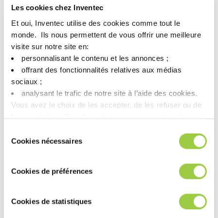
Les cookies chez Inventec
欢迎光临SEMICON Japan 2025 – Tokyo Big Sight -展位E4625
🗓
2025年12月17日至19日
Et oui, Inventec utilise des cookies comme tout le
monde. ​ Ils nous permettent de vous offrir une meilleure
想了解更多？
visite sur notre site en:​
点击这里与我们的团队取得联系
personnalisant le contenu et les annonces ;​
offrant des fonctionnalités relatives aux médias
sociaux ; ​
analysant le trafic de notre site à l’aide des cookies.​
Vous avez le choix de les accepter, de les refuser ou de
les paramétrer.​ Pas de panique, vous pourrez également
modifier à tout moment vos choix dans l'onglet Gérer les
Sélection
cookies.​ ​ ​
Cookies nécessaires
du
consentement
Cookies de préférences
Cookies de statistiques