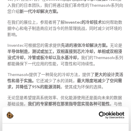
入我们的日本团队，我们将通过我们革命性的Thermasolv系列向
您介绍
新一代冷却解决方案。
在我们的展位上，参观者将了解
Inventec的冷却技术
如何帮助数
据中心和电子制造商应对当今的热管理挑战，同时减少对环境的
影响。
Inventec可根据您的需求提供
先进的液体冷却解决方案。
无论是
半导体制造，测试或加工，双相直接到芯片冷却，单相或双相浸
没式冷却，冷管或板冷却以及水基冷却，
我们的Thermasolv系列
都能确保下一代应用的性能，可靠性和可持续性。
Thermasolv提供了一种简化的冷却方法，提供了
更大的设计灵活
性和易于实施。
它还减少了水的消耗，
最大限度地减少了空间需
求，并降低了95%的能源消耗
，使其成为环保的选择。
无论您是希望提高系统效率、优化能源使用还是面向未来的数据
基础设施，
我们的专家都将在那里指导您实现各种可能性
。与他
们
一起探索
单相到双相浸没式冷却，并了解Thermasolv如何改变
您的数据中心运营。
让我们共同塑造制冷的未来！