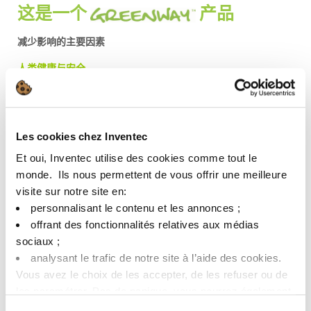
这是一个
产品
减少影响的主要因素
人类健康与安全
不燃、无闪点和无 EUH 风险：在设备中使用和储存时，100%
安全
无毒 & 无腐蚀 & 无安全风险
Les cookies chez Inventec
Et oui, Inventec utilise des cookies comme tout le
环境保护&能源节约
monde. ​ Ils nous permettent de vous offrir une meilleure
visite sur notre site en:​
环保：没有关于环境的有害物标志
personnalisant le contenu et les annonces ;​
可回收再利用：ECOPROGRAM
offrant des fonctionnalités relatives aux médias
超低GWP
sociaux ; ​
analysant le trafic de notre site à l’aide des cookies.​
Vous avez le choix de les accepter, de les refuser ou de
了解更多关于 Greenway 的信息
les paramétrer.​ Pas de panique, vous pourrez également
modifier à tout moment vos choix dans l'onglet Gérer les