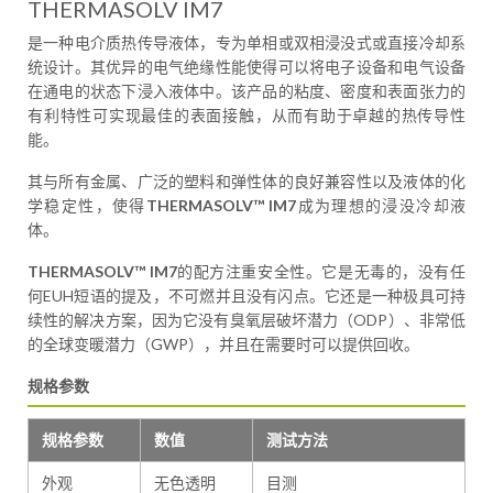
THERMASOLV IM7
是一种电介质热传导液体，专为单相或双相浸没式或直接冷却系
统设计。其优异的电气绝缘性能使得可以将电子设备和电气设备
在通电的状态下浸入液体中。该产品的粘度、密度和表面张力的
有利特性可实现最佳的表面接触，从而有助于卓越的热传导性
能。
其与所有金属、广泛的塑料和弹性体的良好兼容性以及液体的化
学稳定性，使得
THERMASOLV™ IM7
成为理想的浸没冷却液
体。
THERMASOLV™ IM7
的配方注重安全性。它是无毒的，没有任
何EUH短语的提及，不可燃并且没有闪点。它还是一种极具可持
续性的解决方案，因为它没有臭氧层破坏潜力（ODP）、非常低
的全球变暖潜力（GWP），并且在需要时可以提供回收。
规格参数
规格参数
数值
测试方法
外观
无色透明
目测