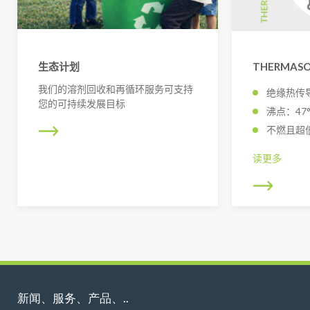
生态计划
THERMASO
我们的溶剂回收和再循环服务可支持
绝缘热传
您的可持续发展目标
沸点：47
不燃且超低 
读更多
新闻、服务、产品、..