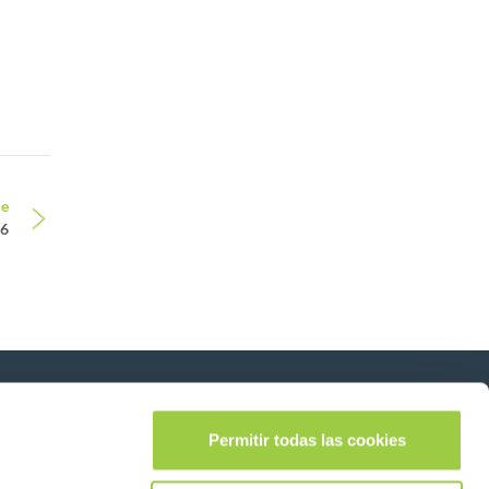
le
26
Síganos en:
lease leave this field empty.
Permitir todas las cookies