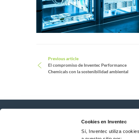
Post navigation
Previous article
El compromiso de Inventec Performance
Chemicals con la sostenibilidad ambiental
Cookies en Inventec
Novedades, servicios, productos, ...
¡Manténgase conectado con nuestro boletín d
Sí, Inventec utiliza cooki
a nuestro sitio por: