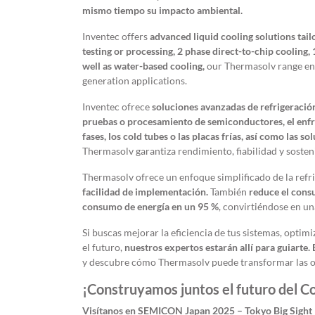
mismo tiempo su impacto ambiental.
Inventec offers
advanced liquid cooling solutions tail
testing or processing, 2 phase direct-to-chip cooling,
well as water-based cooling,
our Thermasolv range ensu
generation applications.
Inventec ofrece
soluciones avanzadas de refrigeración
pruebas o procesamiento de semiconductores, el enfri
fases, los cold tubes o las placas frías, así como las s
Thermasolv garantiza rendimiento, fiabilidad y sosten
Thermasolv ofrece un enfoque simplificado de la ref
facilidad de implementación.
También
reduce el cons
consumo de energía en un 95 %
, convirtiéndose en u
Si buscas mejorar la eficiencia de tus sistemas, optimi
el futuro,
nuestros expertos estarán allí para guiarte.
y descubre cómo Thermasolv puede transformar las op
¡Construyamos juntos el futuro del Co
Visítanos en SEMICON Japan 2025 – Tokyo Big Sight