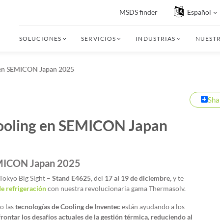
MSDS finder
Español
SOLUCIONES
SERVICIOS
INDUSTRIAS
NUEST
g en SEMICON Japan 2025
Sha
Cooling en SEMICON Japan
SEMICON Japan 2025
Tokyo Big Sight –
Stand E4625
, del
17 al 19 de diciembre,
y te
de refrigeración
con nuestra revolucionaria gama Thermasolv.
o las
tecnologías de Cooling de Inventec
están ayudando a los
rontar los desafíos actuales de la gestión térmica, reduciendo al