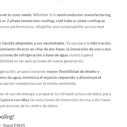
ored to your needs
. Whether it is
semiconductor manufacturing,
 1 or 2 phase immersion cooling, cold tube or plate cooling as
res performance, reliability and sustainability across next
 líquida adaptadas a sus necesidades.
Ya sea para la
fabricación,
amiento directo en chip de dos fases, la inmersión de una o dos
oluciones de refrigeración a base de agua
, nuestra gama
ibilidad en las aplicaciones de nueva generación.
rigeración, proporcionando
mayor flexibilidad de diseño y
umo de agua, minimiza el espacio requerido y disminuye el
na opción respetuosa con el medio ambiente.
zar el uso de energía o preparar tu infraestructura de datos para
Explora con ellos
las soluciones de inmersión de una y dos fases
eraciones de tu centro de datos.
oling!
 – Stand
E4625