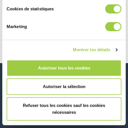
Cookies de statistiques
Post navigation
Previous article
Next article
欢迎参加瑞士卢塞
欢迎莅临深圳华南
Marketing
恩举行的国际医疗
电子展 3A21 展
器械设计与制造技
位，与我们的团队
术展览会，与我们
进行深入交流
的团队会面
Montrer les détails
Autoriser tous les cookies
新闻、服务、产品、..
与我们的时事通讯保持联系！
Autoriser la sélection
Please leave t
Refuser tous les cookies sauf les cookies
nécessaires