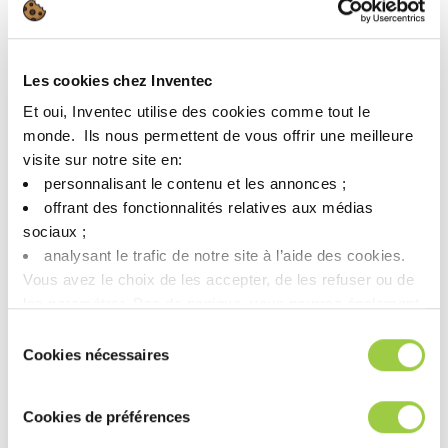
做出贡献。
如需了解更多信息，欢迎参加 12 月 10 日星期五举行的网络研讨
会 ——英利达以循环经济方法铺设高科技清洁绿色通道”。
Les cookies chez Inventec
点击这里注册：
https://lnkd.in/dYikPFNy
Et oui, Inventec utilise des cookies comme tout le
monde. ​ Ils nous permettent de vous offrir une meilleure
visite sur notre site en:​
personnalisant le contenu et les annonces ;​
offrant des fonctionnalités relatives aux médias
sociaux ; ​
analysant le trafic de notre site à l’aide des cookies.​
Vous avez le choix de les accepter, de les refuser ou de
les paramétrer.​ Pas de panique, vous pourrez également
modifier à tout moment vos choix dans l'onglet Gérer les
Sélection
活动名称：Congreso de Fabricación Aditiva y Desarrollo de
cookies.​ ​ ​
Cookies nécessaires
Materiales。
du
日期：2021 年 12 月 10 日。
consentement
时间：上午 9:00 至上午 10:00（墨西哥时间）
Cookies de préférences
会议名称：英利达以循环经济方法铺设高科技清洁绿色通道。