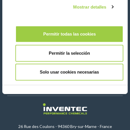
Please leave t
Mostrar detalles
Permitir todas las cookies
Síganos en:
Permitir la selección
Solo usar cookies necesarias
Contacta con nosotras
26 Rue des Coulons - 94360 Bry-sur-Marne - France