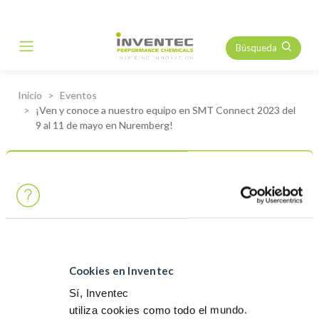
Búsqueda
Main Navigation
Inicio
Eventos
¡Ven y conoce a nuestro equipo en SMT Connect 2023 del
9 al 11 de mayo en Nuremberg!
Share
EVENTOS
¡Ven y conoce a nuestro
equipo en SMT Connect 2023
del 9 al 11 de mayo en
Cookies en Inventec
Nuremberg!
Sí, Inventec
utiliza cookies como todo el mundo.