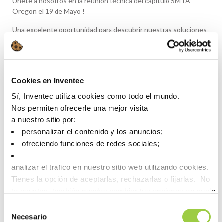
Únete a nosotros en la reunión técnica del capítulo SMTA
Oregon el 19 de Mayo !
Una excelente oportunidad para descubrir nuestras soluciones
de limpieza de próxima generación para electrónica de alta
fiabilidad y conectar con profesionales del sector.
📅 Martes, 19 Mayo, 2026
📍Radisson Hotel Hauppauge
Cookies en Inventec
Para màs información: https://smta.org/events/
Sí, Inventec utiliza cookies como todo el mundo.
Nos permiten ofrecerle una mejor visita
a nuestro sitio por:
personalizar el contenido y los anuncios;
ofreciendo funciones de redes sociales;
analizar el tráfico en nuestro sitio web utilizando cookies.
Tienes la opción de aceptarlas, rechazarlas o fijarlas. No
te asustes, también puedes cambiar tus opciones en cualqu
la pestaña Gestionar cookies.
Selección
Necesario
de