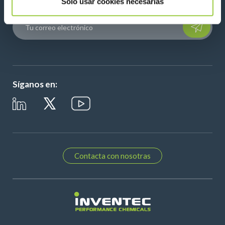
Solo usar cookies necesarias
Please leave t
Síganos en:
Contacta con nosotras